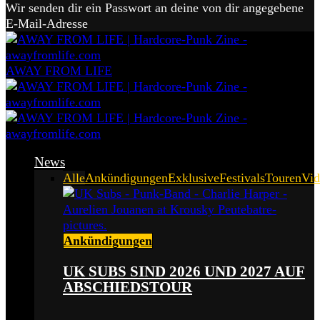
Wir senden dir ein Passwort an deine von dir angegebene
E-Mail-Adresse
AWAY FROM LIFE
News
Alle
Ankündigungen
Exklusive
Festivals
Touren
Vid
Ankündigungen
UK SUBS SIND 2026 UND 2027 AUF
ABSCHIEDSTOUR