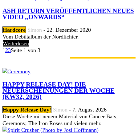
ASH RETURN VERÖFFENTLICHEN NEUES
VIDEO „ONWARDS“
Hardcore
Simon
-
22. Dezember 2020
Vom Debütalbum der Nordlichter.
Weiterlesen
1
2
3
Seite 1 von 3
GERADE ANGESAGT
HAPPY RELEASE DAY! DIE
NEUERSCHEINUNGEN DER WOCHE
(KW32, 2026)
Happy Release Day!
Simon
-
7. August 2026
Diese Woche mit neuem Material von Cancer Bats,
Ceremony, The Iron Roses und vielen mehr.