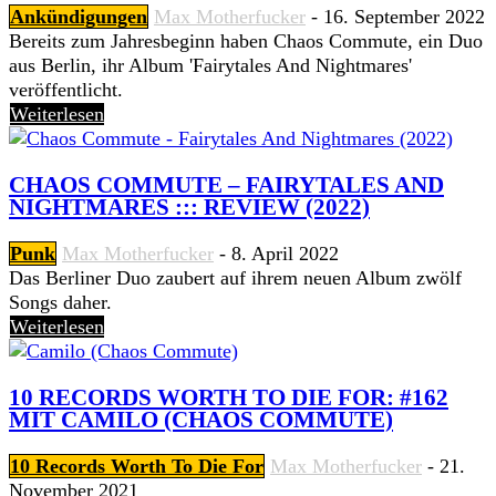
Ankündigungen
Max Motherfucker
-
16. September 2022
Bereits zum Jahresbeginn haben Chaos Commute, ein Duo
aus Berlin, ihr Album 'Fairytales And Nightmares'
veröffentlicht.
Weiterlesen
CHAOS COMMUTE – FAIRYTALES AND
NIGHTMARES ::: REVIEW (2022)
Punk
Max Motherfucker
-
8. April 2022
Das Berliner Duo zaubert auf ihrem neuen Album zwölf
Songs daher.
Weiterlesen
10 RECORDS WORTH TO DIE FOR: #162
MIT CAMILO (CHAOS COMMUTE)
10 Records Worth To Die For
Max Motherfucker
-
21.
November 2021