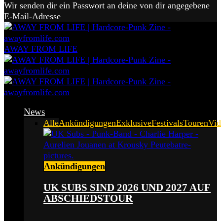
Wir senden dir ein Passwort an deine von dir angegebene
E-Mail-Adresse
AWAY FROM LIFE
News
Alle
Ankündigungen
Exklusive
Festivals
Touren
Vid
Ankündigungen
UK SUBS SIND 2026 UND 2027 AUF
ABSCHIEDSTOUR