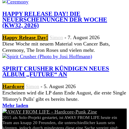
HAPPY RELEASE DAY! DIE
NEUERSCHEINUNGEN DER WOCHE
(KW32, 2026)
Happy Release Day!
Simon
-
7. August 2026
Diese Woche mit neuem Material von Cancer Bats,
Ceremony, The Iron Roses und vielen mehr.
SPIRIT CRUSHER KÜNDIGEN NEUES
ALBUM „FUTURE“ AN
Hardcore
Simon
-
5. August 2026
Erscheinen wird die LP dann Ende August, die erste Single
'History's Pulls' gibt es bereits heute.
Mehr laden
2015 als Solo-Projekt gestartet, ist AWAY FROM LIFE heute ein
Team aus knapp 20 Freunden, die unterschiedlicher kaum sein
könnten, jedoch durch mindestens diese eine Sache vereint sind: