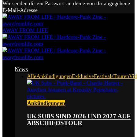
Wir senden dir ein Passwort an deine von dir angegebene
E-Mail-Adresse
AWAY FROM LIFE
News
Alle
Ankündigungen
Exklusive
Festivals
Touren
Vid
Ankündigungen
UK SUBS SIND 2026 UND 2027 AUF
ABSCHIEDSTOUR