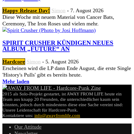
Happy Release Day!
Simon
-
7. August 2026
Diese Woche mit neuem Material von Cancer Bats,
Ceremony, The Iron Roses und vielen mehr.
SPIRIT CRUSHER KÜNDIGEN NEUES
ALBUM „FUTURE“ AN
Hardcore
Simon
-
5. August 2026
Erscheinen wird die LP dann Ende August, die erste Single
'History's Pulls' gibt es bereits heute.
Mehr laden
2015 als Solo-Projekt gestartet, ist AWAY FROM LIFE heute ein
Team aus knapp 20 Freunden, die unterschiedlicher kaum sein
könnten, jedoch durch mindestens diese eine Sache vereint sind:
Unsere Leidenschaft für Hardcore-Punk.
Kontaktiere uns:
info@awayfromlife.com
Our Attitude
Newsletter