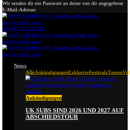
Wir senden dir ein Passwort an deine von dir angegebene
E-Mail-Adresse
AWAY FROM LIFE
News
Alle
Ankündigungen
Exklusive
Festivals
Touren
Vid
Ankündigungen
UK SUBS SIND 2026 UND 2027 AUF
ABSCHIEDSTOUR