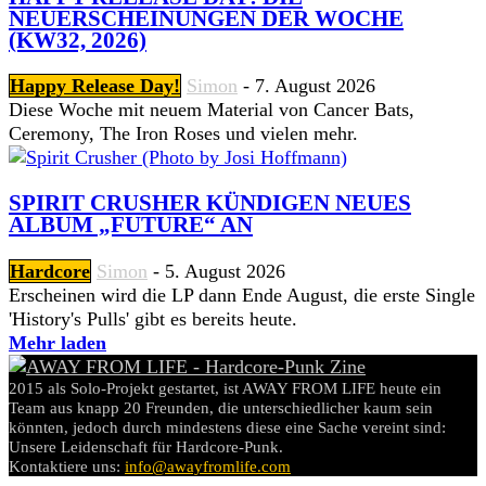
NEUERSCHEINUNGEN DER WOCHE
(KW32, 2026)
Happy Release Day!
Simon
-
7. August 2026
Diese Woche mit neuem Material von Cancer Bats,
Ceremony, The Iron Roses und vielen mehr.
SPIRIT CRUSHER KÜNDIGEN NEUES
ALBUM „FUTURE“ AN
Hardcore
Simon
-
5. August 2026
Erscheinen wird die LP dann Ende August, die erste Single
'History's Pulls' gibt es bereits heute.
Mehr laden
2015 als Solo-Projekt gestartet, ist AWAY FROM LIFE heute ein
Team aus knapp 20 Freunden, die unterschiedlicher kaum sein
könnten, jedoch durch mindestens diese eine Sache vereint sind:
Unsere Leidenschaft für Hardcore-Punk.
Kontaktiere uns:
info@awayfromlife.com