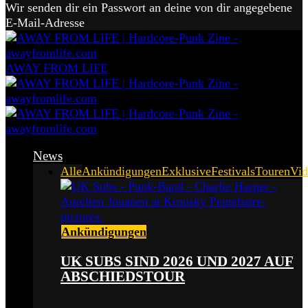
Wir senden dir ein Passwort an deine von dir angegebene
E-Mail-Adresse
AWAY FROM LIFE
News
Alle
Ankündigungen
Exklusive
Festivals
Touren
Vid
Ankündigungen
UK SUBS SIND 2026 UND 2027 AUF
ABSCHIEDSTOUR