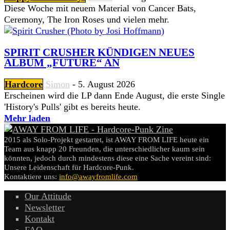
Diese Woche mit neuem Material von Cancer Bats,
Ceremony, The Iron Roses und vielen mehr.
SPIRIT CRUSHER KÜNDIGEN NEUES
ALBUM „FUTURE“ AN
Hardcore
Simon
-
5. August 2026
Erscheinen wird die LP dann Ende August, die erste Single
'History's Pulls' gibt es bereits heute.
Mehr laden
2015 als Solo-Projekt gestartet, ist AWAY FROM LIFE heute ein
Team aus knapp 20 Freunden, die unterschiedlicher kaum sein
könnten, jedoch durch mindestens diese eine Sache vereint sind:
Unsere Leidenschaft für Hardcore-Punk.
Kontaktiere uns:
info@awayfromlife.com
Our Attitude
Newsletter
Kontakt
FAQ