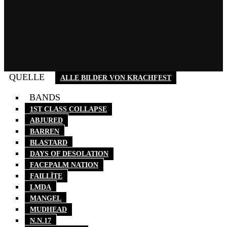
QUELLE
ALLE BILDER VON KRACHFEST
BANDS
1ST CLASS COLLAPSE
ABJURED
BARREN
BLASTARD
DAYS OF DESOLATION
FACEPALM NATION
FAILLÏTE
LMDA
MANGEL
MUDHEAD
N.N.17