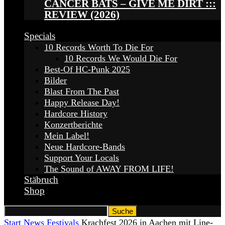
CANCER BATS – GIVE ME DIRT :::
REVIEW (2026)
Specials
10 Records Worth To Die For
10 Records We Would Die For
Best-Of HC-Punk 2025
Bilder
Blast From The Past
Happy Release Day!
Hardcore History
Konzertberichte
Mein Label!
Neue Hardcore-Bands
Support Your Locals
The Sound of AWAY FROM LIFE!
Stäbruch
Shop
Start
News
Festivals
Krachfest 2026 in Aachen mit Line-