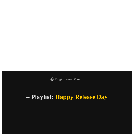
Das
Krachfest
hat das Line-Up für die diesjährige
Ausgabe bekannt gegeben. Das Festival wird im Oktober
wieder im AZ in Aachen stattfinden. Mit dabei sind unter
anderem
Yacøpsæ, Facepalm Nation, Barren, LMDA
und
Days Of Desolation
.
Krachfest 2026
🎧 Folgt unserer Playlist
– Playlist:
Happy Release Day