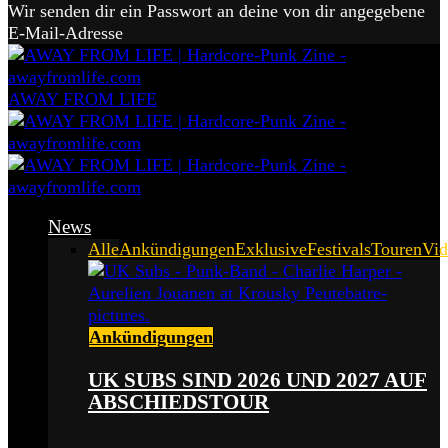
Wir senden dir ein Passwort an deine von dir angegebene
E-Mail-Adresse
AWAY FROM LIFE
News
Alle
Ankündigungen
Exklusive
Festivals
Touren
Vid
Ankündigungen
UK SUBS SIND 2026 UND 2027 AUF
ABSCHIEDSTOUR