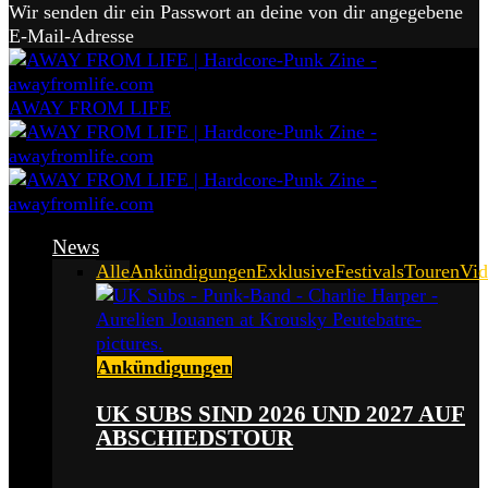
Wir senden dir ein Passwort an deine von dir angegebene
E-Mail-Adresse
AWAY FROM LIFE
News
Alle
Ankündigungen
Exklusive
Festivals
Touren
Vid
Ankündigungen
UK SUBS SIND 2026 UND 2027 AUF
ABSCHIEDSTOUR