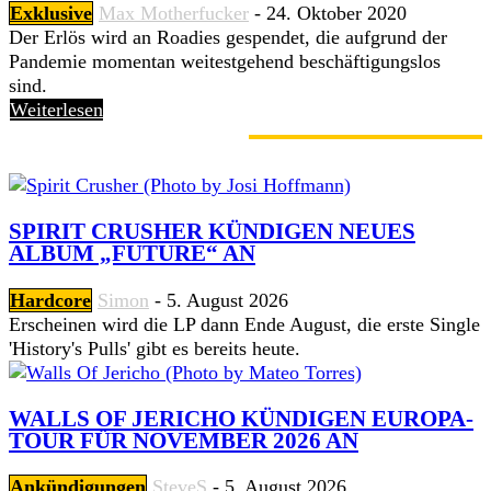
Exklusive
Max Motherfucker
-
24. Oktober 2020
Der Erlös wird an Roadies gespendet, die aufgrund der
Pandemie momentan weitestgehend beschäftigungslos
sind.
Weiterlesen
GERADE ANGESAGT
SPIRIT CRUSHER KÜNDIGEN NEUES
ALBUM „FUTURE“ AN
Hardcore
Simon
-
5. August 2026
Erscheinen wird die LP dann Ende August, die erste Single
'History's Pulls' gibt es bereits heute.
WALLS OF JERICHO KÜNDIGEN EUROPA-
TOUR FÜR NOVEMBER 2026 AN
Ankündigungen
SteveS
-
5. August 2026