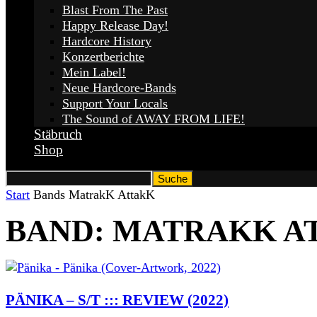
Blast From The Past
Happy Release Day!
Hardcore History
Konzertberichte
Mein Label!
Neue Hardcore-Bands
Support Your Locals
The Sound of AWAY FROM LIFE!
Stäbruch
Shop
Start
Bands
MatrakK AttakK
BAND: MATRAKK A
PÄNIKA – S/T ::: REVIEW (2022)