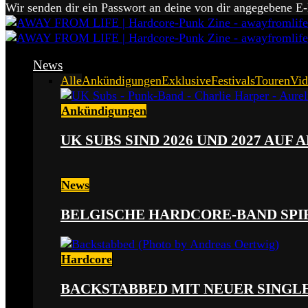
Wir senden dir ein Passwort an deine von dir angegebene E
News
Alle
Ankündigungen
Exklusive
Festivals
Touren
Vid
Ankündigungen
UK SUBS SIND 2026 UND 2027 AUF
News
BELGISCHE HARDCORE-BAND SPI
Hardcore
BACKSTABBED MIT NEUER SINGLE