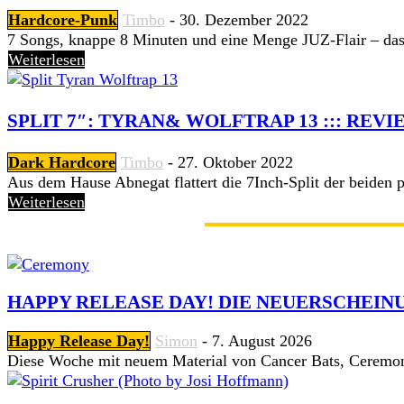
Hardcore-Punk
Timbo
-
30. Dezember 2022
7 Songs, knappe 8 Minuten und eine Menge JUZ-Flair – das s
Weiterlesen
SPLIT 7″: TYRAN& WOLFTRAP 13 ::: REVIE
Dark Hardcore
Timbo
-
27. Oktober 2022
Aus dem Hause Abnegat flattert die 7Inch-Split der beiden 
Weiterlesen
GERADE ANGESAGT
HAPPY RELEASE DAY! DIE NEUERSCHEINU
Happy Release Day!
Simon
-
7. August 2026
Diese Woche mit neuem Material von Cancer Bats, Ceremon