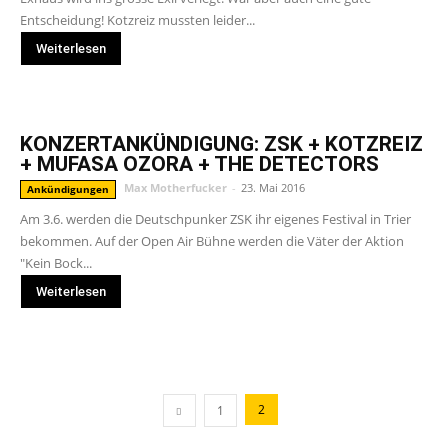
Entscheidung! Kotzreiz mussten leider...
Weiterlesen
KONZERTANKÜNDIGUNG: ZSK + KOTZREIZ
+ MUFASA OZORA + THE DETECTORS
Max Motherfucker
-
23. Mai 2016
Ankündigungen
Am 3.6. werden die Deutschpunker ZSK ihr eigenes Festival in Trier
bekommen. Auf der Open Air Bühne werden die Väter der Aktion
"Kein Bock...
Weiterlesen
2
1