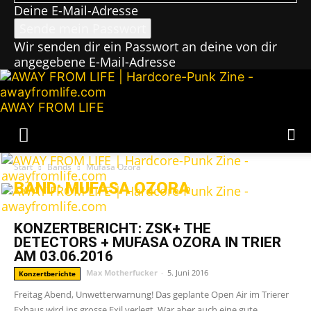
Deine E-Mail-Adresse
Wir senden dir ein Passwort an deine von dir
angegebene E-Mail-Adresse
AWAY FROM LIFE
Start
Bands
Mufasa Ozora
BAND: MUFASA OZORA
KONZERTBERICHT: ZSK+ THE
DETECTORS + MUFASA OZORA IN TRIER
AM 03.06.2016
Max Motherfucker
-
5. Juni 2016
Konzertberichte
Freitag Abend, Unwetterwarnung! Das geplante Open Air im Trierer
Exhaus wird ins grosse Exil verlegt. War aber auch eine gute