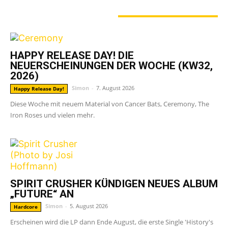
GERADE ANGESAGT
HAPPY RELEASE DAY! DIE
NEUERSCHEINUNGEN DER WOCHE (KW32,
2026)
Simon
-
7. August 2026
Happy Release Day!
Diese Woche mit neuem Material von Cancer Bats, Ceremony, The
Iron Roses und vielen mehr.
SPIRIT CRUSHER KÜNDIGEN NEUES ALBUM
„FUTURE“ AN
Simon
-
5. August 2026
Hardcore
Erscheinen wird die LP dann Ende August, die erste Single 'History's