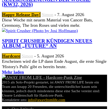
(KW32, 2026)
Happy Release Day!
Simon
-
7. August 2026
Diese Woche mit neuem Material von Cancer Bats,
Ceremony, The Iron Roses und vielen mehr.
SPIRIT CRUSHER KÜNDIGEN NEUES
ALBUM „FUTURE“ AN
Hardcore
Simon
-
5. August 2026
Erscheinen wird die LP dann Ende August, die erste Single
'History's Pulls' gibt es bereits heute.
Mehr laden
2015 als Solo-Projekt gestartet, ist AWAY FROM LIFE heute ein
Team aus knapp 20 Freunden, die unterschiedlicher kaum sein
könnten, jedoch durch mindestens diese eine Sache vereint sind:
Unsere Leidenschaft für Hardcore-Punk.
Kontaktiere uns:
info@awayfromlife.com
Our Attitude