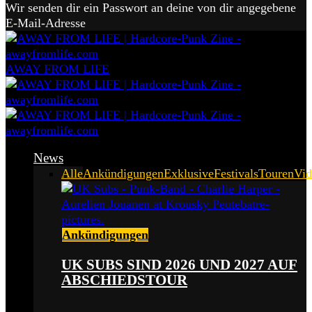
Wir senden dir ein Passwort an deine von dir angegebene
E-Mail-Adresse
AWAY FROM LIFE
News
Alle
Ankündigungen
Exklusive
Festivals
Touren
Vid
Ankündigungen
UK SUBS SIND 2026 UND 2027 AUF
ABSCHIEDSTOUR