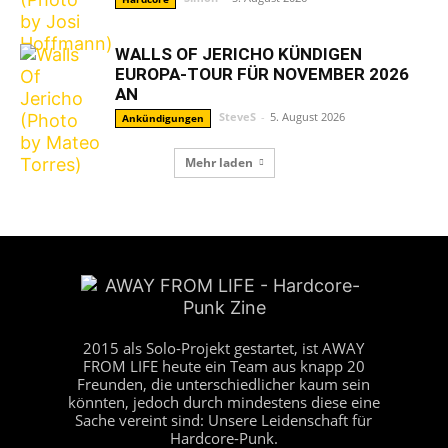
WALLS OF JERICHO KÜNDIGEN
EUROPA-TOUR FÜR NOVEMBER 2026
AN
SteveS
-
5. August 2026
Ankündigungen
Mehr laden
2015 als Solo-Projekt gestartet, ist AWAY
FROM LIFE heute ein Team aus knapp 20
Freunden, die unterschiedlicher kaum sein
könnten, jedoch durch mindestens diese eine
Sache vereint sind: Unsere Leidenschaft für
Hardcore-Punk.