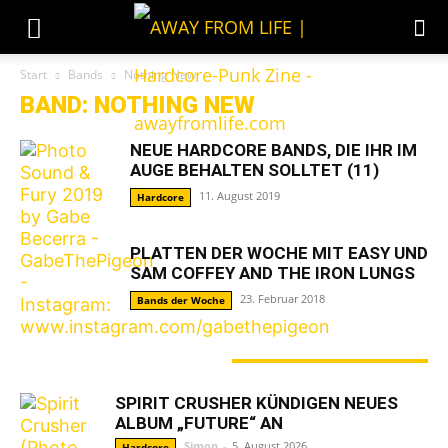
Start
Bands
Nothing New
BAND: NOTHING NEW
NEUE HARDCORE BANDS, DIE IHR IM
AUGE BEHALTEN SOLLTET (11)
11. August 2019
Hardcore
PLATTEN DER WOCHE MIT EASY UND
SAM COFFEY AND THE IRON LUNGS
23. Februar 2018
Bands der Woche
GERADE ANGESAGT
SPIRIT CRUSHER KÜNDIGEN NEUES
ALBUM „FUTURE“ AN
Simon
-
5. August 2026
Hardcore