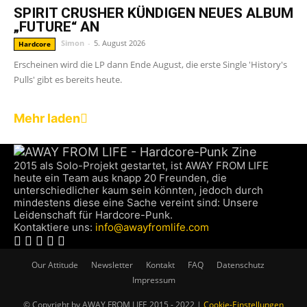
SPIRIT CRUSHER KÜNDIGEN NEUES ALBUM
„FUTURE“ AN
Simon
-
5. August 2026
Hardcore
Erscheinen wird die LP dann Ende August, die erste Single 'History's
Pulls' gibt es bereits heute.
Mehr laden
2015 als Solo-Projekt gestartet, ist AWAY FROM LIFE
heute ein Team aus knapp 20 Freunden, die
unterschiedlicher kaum sein könnten, jedoch durch
mindestens diese eine Sache vereint sind: Unsere
Leidenschaft für Hardcore-Punk.
Kontaktiere uns:
info@awayfromlife.com
Our Attitude
Newsletter
Kontakt
FAQ
Datenschutz
Impressum
© Copyright by AWAY FROM LIFE 2015 - 2022 |
Cookie-Einstellungen