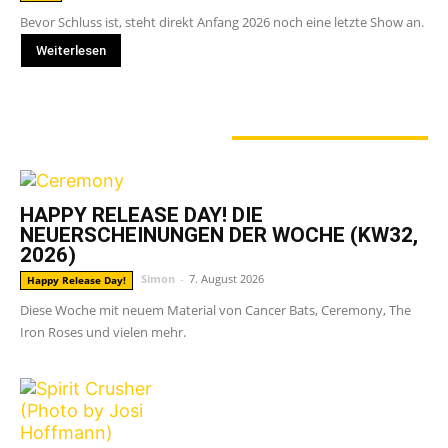
Bevor Schluss ist, steht direkt Anfang 2026 noch eine letzte Show an.
Weiterlesen
GERADE ANGESAGT
HAPPY RELEASE DAY! DIE
NEUERSCHEINUNGEN DER WOCHE (KW32,
2026)
Simon
-
7. August 2026
Happy Release Day!
Diese Woche mit neuem Material von Cancer Bats, Ceremony, The
Iron Roses und vielen mehr.