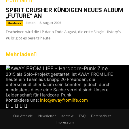
SPIRIT CRUSHER KÜNDIGEN NEUES ALBUM
„FUTURE“ AN
Simon
-
5. August 2026
Hardcore
Erscheinen wird die LP dann Ende August, die erste Single 'History's
Pulls' gibt es bereits heute.
Mehr laden
2015 als Solo-Projekt gestartet, ist AWAY FROM LIFE
heute ein Team aus knapp 20 Freunden, die
unterschiedlicher kaum sein könnten, jedoch durch
mindestens diese eine Sache vereint sind: Unsere
Leidenschaft für Hardcore-Punk.
Kontaktiere uns:
info@awayfromlife.com
Our Attitude
Newsletter
Kontakt
FAQ
Datenschutz
Impressum