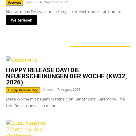
Jakob
-
4. November 2022
Festivals
Neu wird das Festival nun in Hengelo im Metropool stattfinden.
Weiterlesen
GERADE ANGESAGT
HAPPY RELEASE DAY! DIE
NEUERSCHEINUNGEN DER WOCHE (KW32,
2026)
Simon
-
7. August 2026
Happy Release Day!
Diese Woche mit neuem Material von Cancer Bats, Ceremony, The
Iron Roses und vielen mehr.