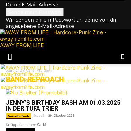
Deine E-Mail-Adresse
Wir senden dir ein Passwort an deine von dir
angegebene E-Mail-Adresse
AWAY FROM LIFE
Start
Bands
Reproach
BAND: REPROACH
JENNY’S BIRTHDAY BASH AM 01.03.2025
IN DER TUFA TRIER
SteveS
-
29. Oktober 2024
Anarcho-Punk
Knüppel aus dem Sack!