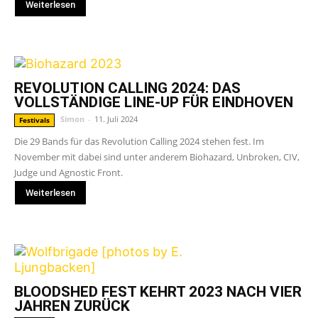
Weiterlesen
REVOLUTION CALLING 2024: DAS
VOLLSTÄNDIGE LINE-UP FÜR EINDHOVEN
Simon
-
11. Juli 2024
Festivals
Die 29 Bands für das Revolution Calling 2024 stehen fest. Im
November mit dabei sind unter anderem Biohazard, Unbroken, CIV,
Judge und Agnostic Front.
Weiterlesen
BLOODSHED FEST KEHRT 2023 NACH VIER
JAHREN ZURÜCK