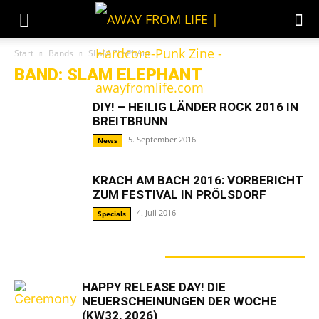
Start
Bands
SLaM ELePhAnt
BAND: SLAM ELEPHANT
DIY! – HEILIG LÄNDER ROCK 2016 IN
BREITBRUNN
5. September 2016
News
KRACH AM BACH 2016: VORBERICHT
ZUM FESTIVAL IN PRÖLSDORF
4. Juli 2016
Specials
GERADE ANGESAGT
HAPPY RELEASE DAY! DIE
NEUERSCHEINUNGEN DER WOCHE
(KW32, 2026)