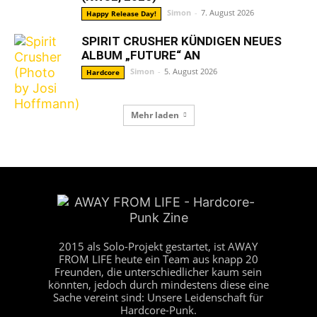
Simon
-
7. August 2026
Happy Release Day!
SPIRIT CRUSHER KÜNDIGEN NEUES
ALBUM „FUTURE“ AN
Simon
-
5. August 2026
Hardcore
Mehr laden
2015 als Solo-Projekt gestartet, ist AWAY
FROM LIFE heute ein Team aus knapp 20
Freunden, die unterschiedlicher kaum sein
könnten, jedoch durch mindestens diese eine
Sache vereint sind: Unsere Leidenschaft für
Hardcore-Punk.