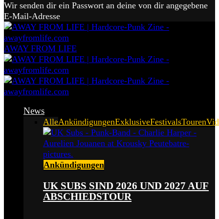
Wir senden dir ein Passwort an deine von dir angegebene
E-Mail-Adresse
AWAY FROM LIFE
News
Alle
Ankündigungen
Exklusive
Festivals
Touren
Vid
Ankündigungen
UK SUBS SIND 2026 UND 2027 AUF
ABSCHIEDSTOUR