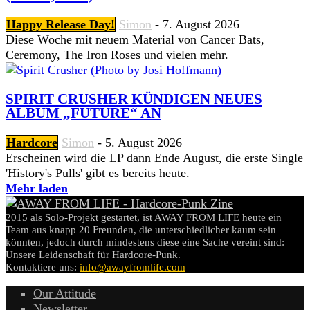
Happy Release Day!
Simon
-
7. August 2026
Diese Woche mit neuem Material von Cancer Bats,
Ceremony, The Iron Roses und vielen mehr.
SPIRIT CRUSHER KÜNDIGEN NEUES
ALBUM „FUTURE“ AN
Hardcore
Simon
-
5. August 2026
Erscheinen wird die LP dann Ende August, die erste Single
'History's Pulls' gibt es bereits heute.
Mehr laden
2015 als Solo-Projekt gestartet, ist AWAY FROM LIFE heute ein
Team aus knapp 20 Freunden, die unterschiedlicher kaum sein
könnten, jedoch durch mindestens diese eine Sache vereint sind:
Unsere Leidenschaft für Hardcore-Punk.
Kontaktiere uns:
info@awayfromlife.com
Our Attitude
Newsletter