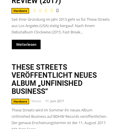
REVIEW (2017)
Hardcore
Seit ihrer Gründung im Jahr 2013 geht es für These Streets
aus Los Angeles (USA) stetig bergauf. Nach ihrem
Debütalbum Clockwise (2015, Fast Break...
Weiterlesen
THESE STREETS
VERÖFFENTLICHT NEUES
ALBUM „UNFINISHED
BUSINESS“
Simon
-
11. Juni 2017
Hardcore
These Streets wird im Sommer ihr neues Album
Unfinished Business auf BDHW Records veröffentlichen.
Der genaue Erscheinungstermin ist der 11. August 2017.