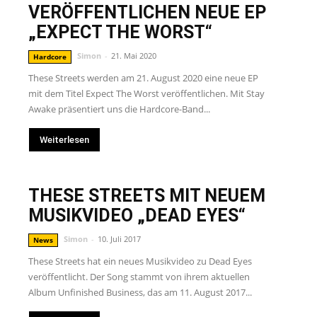
VERÖFFENTLICHEN NEUE EP
„EXPECT THE WORST“
Simon
-
21. Mai 2020
Hardcore
These Streets werden am 21. August 2020 eine neue EP
mit dem Titel Expect The Worst veröffentlichen. Mit Stay
Awake präsentiert uns die Hardcore-Band...
Weiterlesen
THESE STREETS MIT NEUEM
MUSIKVIDEO „DEAD EYES“
Simon
-
10. Juli 2017
News
These Streets hat ein neues Musikvideo zu Dead Eyes
veröffentlicht. Der Song stammt von ihrem aktuellen
Album Unfinished Business, das am 11. August 2017...