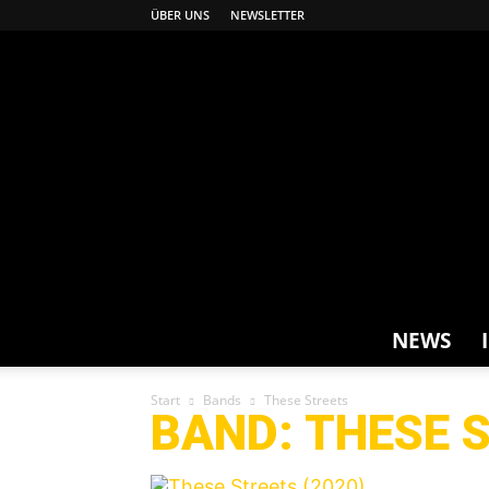
ÜBER UNS
NEWSLETTER
NEWS
Start
Bands
These Streets
BAND: THESE 