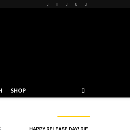
H
SHOP
ERADE ANGESAGT
HAPPY RELEASE DAY! DIE