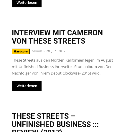
Weiterlesen
INTERVIEW MIT CAMERON
VON THESE STREETS
Simon
-
28. Juni 2017
Hardcore
These Streets aus den Norden Kalifornien legen im August
mit Unfinished Business ihr zweites Studioalbum vor. Der
Nachfolger von ihrem Debüt Clockwise (2015) wird...
Weiterlesen
THESE STREETS –
UNFINISHED BUSINESS :::