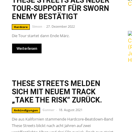
THESE STREETS ALS NEUER
TOUR-SUPPORT FÜR SWORN
FROM
ENEMY BESTÄTIGT
Simon
-
27. Dezember 2022
Hardcore
Die Tour startet dann Ende März.
LIFE
Weiterlesen
THESE STREETS MELDEN
SICH MIT NEUEM TRACK
„TAKE THE RISK“ ZURÜCK.
Gunnar
-
18. August 2021
Ankündigungen
Die aus Kalifornien stammende Hardcore-Beatdown-Band
These Streets blickt nach acht Jahren auf zwei