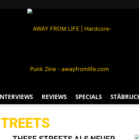
INTERVIEWS
REVIEWS
SPECIALS
STÄBRUC
AWAY
STREETS
G