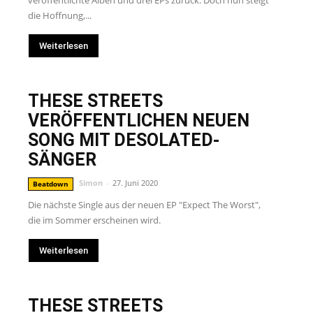
veröffentlichte Alben und drei EPs zurück. Doch nun steigt
die Hoffnung,...
Weiterlesen
THESE STREETS
VERÖFFENTLICHEN NEUEN
SONG MIT DESOLATED-
SÄNGER
Simon
-
27. Juni 2020
Beatdown
Die nächste Single aus der neuen EP "Expect The Worst",
die im Sommer erscheinen wird.
Weiterlesen
THESE STREETS