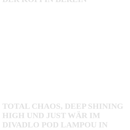
Das war das zuvor erwähnte Konzert am 06. August, nach
dem Resist To Exist Festival. Ein Großteil der Gäste vom
Escape The Boring Life #1
waren bereits zu diesem
Konzert schon in Berlin. Das Line-up lässt erahnen, dass
es nicht langweilig werden sollte.
Breakout
und
Call The
Cops
rissen ordentlich ab! Ich fand es auch schön, die ein
oder andere Festivalruine voll motiviert, trotz kleiner Weh-
Wehchen dort wieder anzutreffen. Man kann dieses
Konzert als gelungenes Warm Up für den Folgetag
beschreiben.
TOTAL CHAOS, DEEP SHINING
HIGH UND JUST WÄR IM
DIVADLO POD LAMPOU IN