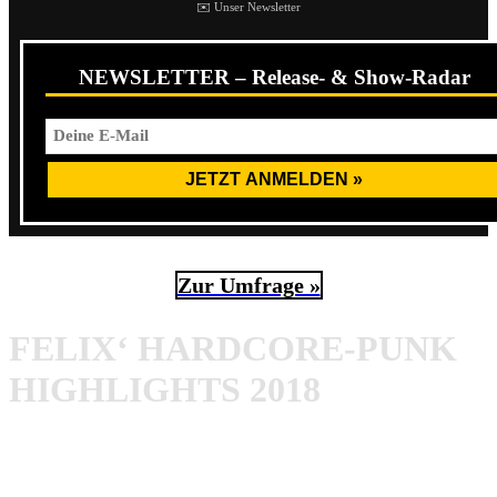
✉️ Unser Newsletter
NEWSLETTER – Release- & Show-Radar
Zur Umfrage »
FELIX‘ HARDCORE-PUNK
HIGHLIGHTS 2018
Hallo zusammen! Ich bin Felix und schreibe für das nette
Fanzine hier seit Mai 2017, vorrangig
Reviews
, sowie die