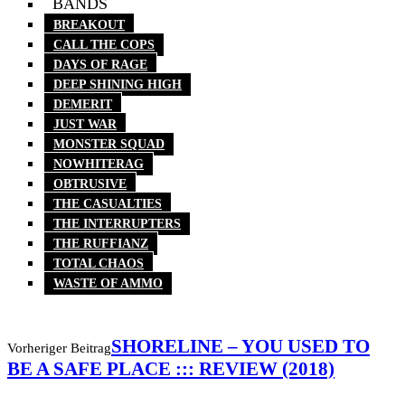
BANDS
BREAKOUT
CALL THE COPS
DAYS OF RAGE
DEEP SHINING HIGH
DEMERIT
JUST WAR
MONSTER SQUAD
NOWHITERAG
OBTRUSIVE
THE CASUALTIES
THE INTERRUPTERS
THE RUFFIANZ
TOTAL CHAOS
WASTE OF AMMO
SHORELINE – YOU USED TO
Vorheriger Beitrag
BE A SAFE PLACE ::: REVIEW (2018)