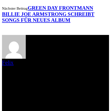
GREEN DAY FRONTMANN
Nächster Beitrag
BILLIE JOE ARMSTRONG SCHREIBT
SONGS FÜR NEUES ALBUM
Felix
Ahoi! Ich bin Felix, komme aus Dresden und bin seit Mai 2017 bei
AWAYFROM LIFE aktiv. Hier schreibe ich hauptsächlich Reviews
und Konzertberichte, wirke bei „10 Records Worth To Die For“ mit
und schreibe ab und an einen News-Artikel. Musikalisch fühle ich
mich im Punk-Rock zu Hause und steh‘ da besonders auf alles was
in die Rubrik „Raw’n’Dirty“ passt! Je nach Gemütslage schwankt
die bpm-Anzahl. Ich bin ansonsten Student in Dresden und spiele in
der Band Deep Shining High Gitarre. Ich bin gerne draußen
unterwegs, gehe auf Konzerte und verbringe liebend gerne eine gute
Zeit mit Leuten, die ich gerne habe. Wandern (also auf richtigen