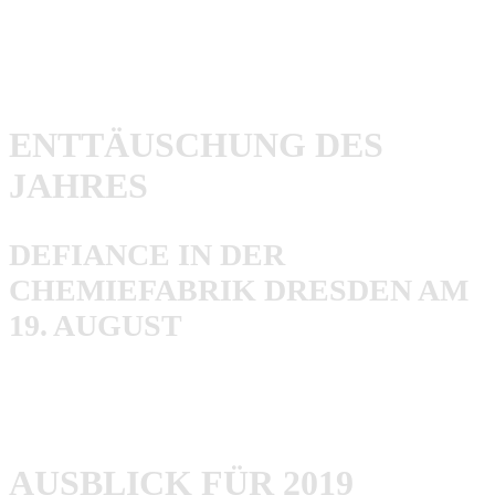
und kann das Festival nur empfehlen. Nebenbei, nächstes
Jahr gibt’s das 10-jährige Jubiläum, das wird sicher eine
deftige Party!
ENTTÄUSCHUNG DES
JAHRES
DEFIANCE IN DER
CHEMIEFABRIK DRESDEN AM
19. AUGUST
Was soll ich sagen, es waren einfach oberlahme, alte
Männer.
AUSBLICK FÜR 2019