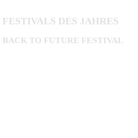
Rob Chaos & Felix
FESTIVALS DES JAHRES
BACK TO FUTURE FESTIVAL
Festival des Jahres? Natürlich das Back To Future Festival!
Dieses Jahr lieferte es mir den Beweis, weswegen das
Back To Future das liebevolle Anhängsel
Punkrock-
Wellness
besitzt. Ich bin mit Erkältung am Donnerstag
angekommen und habe mich dort so gut erholt, dass ich
am Sonntag wieder gesund nach Hause gefahren bin – toll!
Aber das familiäre Fler, die entspannten Leute und die
coole Party lassen es in Glaubitz an nichts fehlen. Es ist
wirklich immer eine Reise wert. Nicht zu vergessen ist das