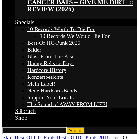
CANCER BATS – GIVE ME DIRT :::
REVIEW (2026)
Specials
10 Records Worth To Die For
10 Records We Would Die For
Best-Of HC-Punk 2025
Bilder
Blast From The Past
Happy Release Day!
Hardcore History
Konzertberichte
Mein Label!
Neue Hardcore-Bands
Support Your Locals
The Sound of AWAY FROM LIFE!
Stäbruch
Shop
Start
Best-Of HC-Punk
Best-Of HC-Punk 2018
Best-Of