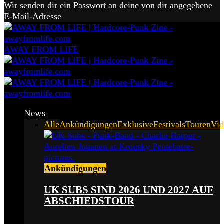
Wir senden dir ein Passwort an deine von dir angegebene
E-Mail-Adresse
AWAY FROM LIFE
News
Alle
Ankündigungen
Exklusive
Festivals
Touren
Vid
Ankündigungen
UK SUBS SIND 2026 UND 2027 AUF
ABSCHIEDSTOUR