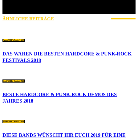
Bergen) fetzt, bouldern auch und in der Natur mal die Ruhe
genießen finde ich auch schön. In diesem Sinne, UP THE PUNX!
ÄHNLICHE BEITRÄGE
MEHR VOM AUTOR
Best-Of HC-Punk 2018
DAS WAREN DIE BESTEN HARDCORE & PUNK-ROCK
FESTIVALS 2018
Best-Of HC-Punk 2018
BESTE HARDCORE & PUNK-ROCK DEMOS DES
JAHRES 2018
Best-Of HC-Punk 2018
DIESE BANDS WÜNSCHT IHR EUCH 2019 FÜR EINE