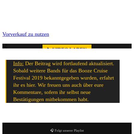
Viele weitere Bands warden in den kommenden Wochen
folgen. Wie eingangs erwähnt, war das Booze Cruise in
seinen ersten drei Auflagen immer ausverkauft – wir
Mit dem Laden des Videos akzeptierst du die
empfehlen euch deshalb dringendst rechtzeitig den
Datenschutzerklärung von YouTube.
Vorverkauf zu nutzen
, um sicher dabei zu sein.
Mehr erfahren
VIDEO LADEN
Info:
Der Beitrag wird fortlaufend aktualisiert.
YouTube-Inhalte immer entsperren
Sobald weitere Bands für das Booze Cruise
Festival 2019 bekanntgegeben wurden, erfahrt
ihr es hier. Wir freuen uns auch über eure
Kommentare, sofern ihr selbst neue
Bestätigungen mitbekommen habt.
🎧 Folgt unserer Playlist