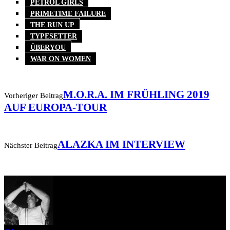
PETROL GIRLS
PRIMETIME FAILURE
THE RUN UP
TYPESETTER
ÜBERYOU
WAR ON WOMEN
M.O.R.A. IM FRÜHLING 2019
Vorheriger Beitrag
AUF EUROPA-TOUR
ALAZKA IM INTERVIEW
Nächster Beitrag