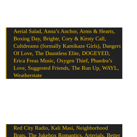
Update 11. März 2019
: Das Booze Cruise Festival hat die
letzten Bands für 2019 bekanntgegeben. In der dritte
Bandwelle wurden folgende Acts bestätigt:
Aerial Salad, Anna’s Anchor, Arms & Hearts,
Boxing Day, Brightr, Cory & Kirsty Call,
Cultdreams (formally Kamikaze Girls), Dangers
Of Love, The Dauntless Elite, DOGEYED,
Erica Freas Music, Oxygen Thief, Phaedra’s
Love, Suggested Friends, The Run Up, WAYL,
Weatherstate
Update 23. Februar 2019
: Nachdem es Ende Januar bereits
richtig gut los ging, gibt es nun haufenweise neue Bands
für das Booze Cruse 2019. Hier alle Neubestätigungen im
Überblick:
Red City Radio, Kali Masi, Neighborhood
Brats, The Jukebox Romantics, Arterials, Better