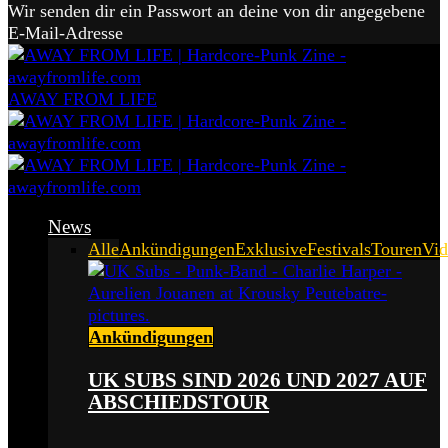
Wir senden dir ein Passwort an deine von dir angegebene
E-Mail-Adresse
AWAY FROM LIFE
News
Alle
Ankündigungen
Exklusive
Festivals
Touren
Vid
Ankündigungen
UK SUBS SIND 2026 UND 2027 AUF
ABSCHIEDSTOUR