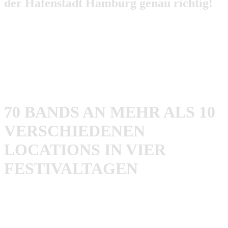
der Hafenstadt Hamburg genau richtig!
Nachdem die ersten drei Ausgaben allesamt ausverkauft
waren, dreht das Booze Cruise Festival in Hamburg vom
07. bis 10. Juni 2019 seine nächste Runde. So werden am
Pfingstwochenende wieder knapp 70 Punk-Rock Bands in
und um den legendären Hamburger Hafen spielen.
70 BANDS AN MEHR ALS 10
VERSCHIEDENEN
LOCATIONS IN VIER
FESTIVALTAGEN
Die Bands spielen an verschiedenen Locations, bei denen
es sich nicht nur um alteingesessene Clubs handelt. So
werden die Künstler auch einmal ganz unkonventionell in