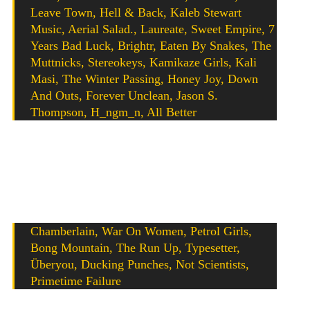
Leave Town, Hell & Back, Kaleb Stewart
Music, Aerial Salad., Laureate, Sweet Empire, 7
Years Bad Luck, Brightr, Eaten By Snakes, The
Muttnicks, Stereokeys, Kamikaze Girls, Kali
Masi, The Winter Passing, Honey Joy, Down
And Outs, Forever Unclean, Jason S.
Thompson, H_ngm_n, All Better
Update 24. Januar 2019
: Das sich die Festival-Crew auch
2019 wieder ordentlich ins Zeug gelegt hat, zeigt die erste
Bestätigungswelle. So können sich Besucher über folgende
Hochkaräter freuen:
Chamberlain, War On Women, Petrol Girls,
Bong Mountain, The Run Up, Typesetter,
Überyou, Ducking Punches, Not Scientists,
Primetime Failure