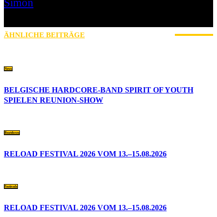
Simon
» Thin Ice » Das Gelbe vom Oi! » Stäbruch Fest » Gimme Some
Action Shows
ÄHNLICHE BEITRÄGE
MEHR VOM AUTOR
News
BELGISCHE HARDCORE-BAND SPIRIT OF YOUTH
SPIELEN REUNION-SHOW
Beatdown
RELOAD FESTIVAL 2026 VOM 13.–15.08.2026
Festivals
RELOAD FESTIVAL 2026 VOM 13.–15.08.2026