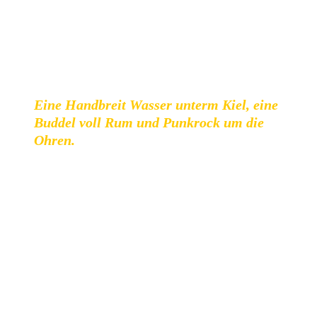
einer Fischbrötchenbude, einer Bierbrauerei oder auf einer
umgebauten Hafenfähre ihr Set zum Besten gegeben. Das
gute dabei: Die Venues können allesamt zu Fuß
abgegangen werden!
Eine Handbreit Wasser unterm Kiel, eine
Buddel voll Rum und Punkrock um die
Ohren.
Foto von Christina Wenig (zur Verfügung gestellt von Downpour Fanzine
Angefangen hat das Festival vor vier Jahren, als Stefan
Jonas und Freunde den Geburtstag ihres Fanzines
DOWNPOUR feiern wollten – damals war es ein Abend
mit zwei Bands auf der MS Hedi, seitdem wächst das
Festival Jahr für Jahr. 2019 ist die Booze Cruise nun noch