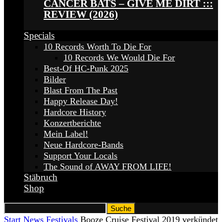
CANCER BATS – GIVE ME DIRT :::
REVIEW (2026)
Specials
10 Records Worth To Die For
10 Records We Would Die For
Best-Of HC-Punk 2025
Bilder
Blast From The Past
Happy Release Day!
Hardcore History
Konzertberichte
Mein Label!
Neue Hardcore-Bands
Support Your Locals
The Sound of AWAY FROM LIFE!
Stäbruch
Shop
Start
News
Festivals
Booze Cruise Festival 2019 verkündet