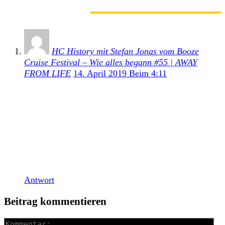
1 KOMMENTAR
HC History mit Stefan Jonas vom Booze
Cruise Festival – Wie alles begann #55 | AWAY
FROM LIFE
14. April 2019 Beim 4:11
[…] Nachdem die ersten drei Ausgaben allesamt
ausverkauft waren, dreht das Booze Cruise Festival
in Hamburg vom 07. bis 10. Juni 2019 seine nächste
Runde. So werden am Pfingstwochenende wieder
knapp 70 Punk-Rock Bands in und um den
legendären Hamburger Hafen spielen. Hier alle
Bands und weitere Infos: […]
Antwort
Beitrag kommentieren