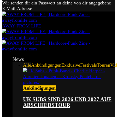
Wir senden dir ein Passwort an deine von dir angegebene
E-Mail-Adresse
AWAY FROM LIFE
News
Alle
Ankündigungen
Exklusive
Festivals
Touren
Vid
Ankündigungen
UK SUBS SIND 2026 UND 2027 AUF
ABSCHIEDSTOUR