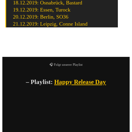
18.12.2019: Osnabrück, Bastard
19.12.2019: Essen, Turock
20.12.2019: Berlin, SO36
21.12.2019: Leipzig, Conne Island
Booze & Glory Tour 2019
🎧 Folgt unserer Playlist
– Playlist:
Happy Release Day