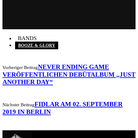
BANDS
BOOZE & GLORY
NEVER ENDING GAME
Vorheriger Beitrag
VERÖFFENTLICHEN DEBÜTALBUM „JUST
ANOTHER DAY“
FIDLAR AM 02. SEPTEMBER
Nächster Beitrag
2019 IN BERLIN