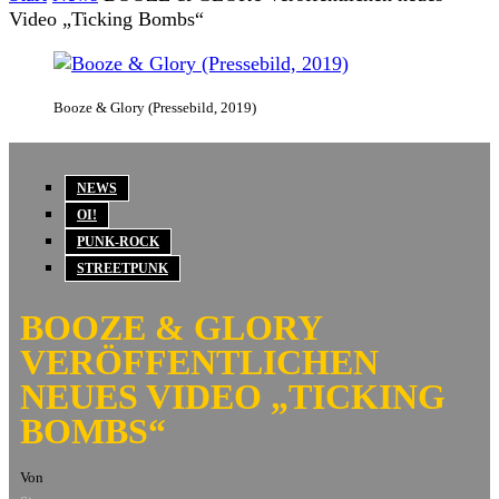
Video „Ticking Bombs“
Booze & Glory (Pressebild, 2019)
NEWS
OI!
PUNK-ROCK
STREETPUNK
BOOZE & GLORY
VERÖFFENTLICHEN
NEUES VIDEO „TICKING
BOMBS“
Von