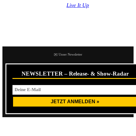
Glory eine Single zum Song
Live It Up
.
Mit neuem Album im Gepäck geht es für das Quartett dann
im November mit
Giuda
und
Analogs
auf große Europa-
Tour, bei der ganze 30 Shows auf dem Progamm stehen.
✉️ Unser Newsletter
NEWSLETTER – Release- & Show-Radar
Die britische Oi!-Band veröffentlichte im Frühjahr 2017