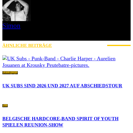
Simon
» Thin Ice » Das Gelbe vom Oi! » Stäbruch Fest » Gimme Some
Action Shows
ÄHNLICHE BEITRÄGE
MEHR VOM AUTOR
Ankündigungen
UK SUBS SIND 2026 UND 2027 AUF ABSCHIEDSTOUR
News
BELGISCHE HARDCORE-BAND SPIRIT OF YOUTH
SPIELEN REUNION-SHOW