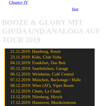
mit
Chapter IV
ihr bislang letztes Album. Unser Interview
mit Booze & Glory zu diesem findet ihr
hier
.
BOOZE & GLORY MIT
GIUDA UND ANALOGS AUF
TOUR 2019
21.11.2019: Hamburg, Knust
23.11.2019: Köln, Club Volta
04.12.2019: Frankfurt, Das Bett
05.12.2019: Saarbrücken, Garage
06.12.2019: Weinheim, Café Central
07.12.2019: München, Backstage / Halle
08.12.2019: Wien (AT), Viper Room
12.12.2019: Cham, La Cham
13.12.2019: Nürnberg, Hirsch
17.12.2019: Hannover, Musikzentrum