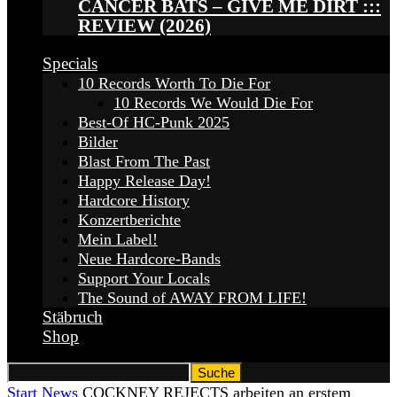
CANCER BATS – GIVE ME DIRT :::
REVIEW (2026)
Specials
10 Records Worth To Die For
10 Records We Would Die For
Best-Of HC-Punk 2025
Bilder
Blast From The Past
Happy Release Day!
Hardcore History
Konzertberichte
Mein Label!
Neue Hardcore-Bands
Support Your Locals
The Sound of AWAY FROM LIFE!
Stäbruch
Shop
Start
News
COCKNEY REJECTS arbeiten an erstem