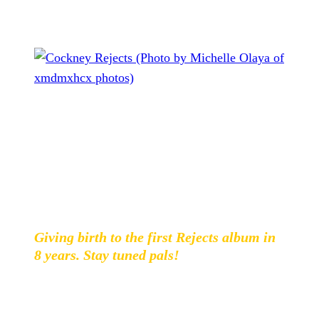
Cockney Rejects (Photo by Michelle Olaya of xmdmxhcx
photos)
Cockney Rejects
haben das erste Album seit acht Jahren
in Aussicht gestellt. So postete die Band auf Facebook ein
Bild, das sie im Studio zeigt. Dazu schrieb man:
Giving birth to the first Rejects album in
8 years. Stay tuned pals!
Cockney Rejects gründeten sich 1978 in London und
zählen zu einer der ersten und gleichzeitig