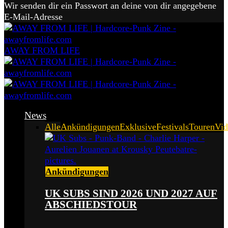
Wir senden dir ein Passwort an deine von dir angegebene
E-Mail-Adresse
AWAY FROM LIFE
News
Alle
Ankündigungen
Exklusive
Festivals
Touren
Vid
Ankündigungen
UK SUBS SIND 2026 UND 2027 AUF
ABSCHIEDSTOUR