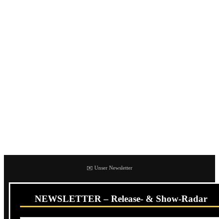
einflussreichsten Oi!-Bands. 2012 legten die Briten mit
East End Babylon
ihr bislang letztes Studioalbum vor.
Sobald es weitere Details zum neuen Album gibt, erfahrt
ihr es bei uns.
Die Band hat erst kürzlich mit Eisenhüttenstadt,
Immenhausen und Bochum drei Shows für den März 2021
bekanntgegeben. Bei den einzelnen Terminen wird das
britische Oi!-Urgestein von
Dolly D.
,
51 Grad
,
Shell-
Shocked
,
Smart Attitude
,
Brutal Bravo
und
East End
Chaos
supportet.
✉️ Unser Newsletter
NEWSLETTER – Release- & Show-Radar