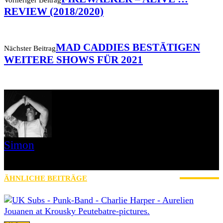
REVIEW (2018/2020)
MAD CADDIES BESTÄTIGEN
Nächster Beitrag
WEITERE SHOWS FÜR 2021
Simon
» Thin Ice » Das Gelbe vom Oi! » Stäbruch Fest » Gimme Some
Action Shows
ÄHNLICHE BEITRÄGE
MEHR VOM AUTOR