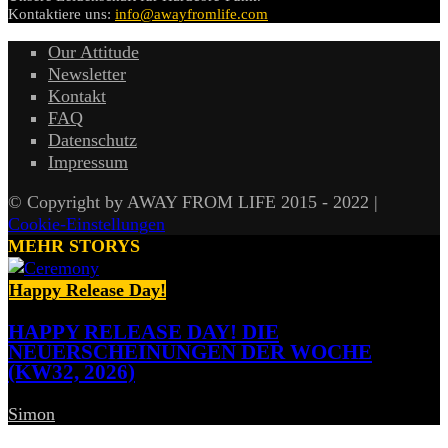
Kontaktiere uns:
info@awayfromlife.com
Our Attitude
Newsletter
Kontakt
FAQ
Datenschutz
Impressum
© Copyright by AWAY FROM LIFE 2015 - 2022 |
Cookie-Einstellungen
MEHR STORYS
Happy Release Day!
HAPPY RELEASE DAY! DIE
NEUERSCHEINUNGEN DER WOCHE
(KW32, 2026)
Simon
-
7. August 2026