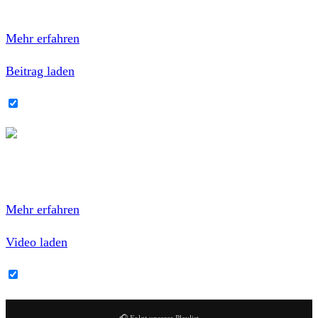
Datenschutzerklärung von Facebook.
Mehr erfahren
Beitrag laden
Facebook-Inhalte immer entsperren
Mit dem Laden des Videos akzeptierst du die
Datenschutzerklärung von YouTube.
Mehr erfahren
Video laden
YouTube-Inhalte immer entsperren
🎧 Folgt unserer Playlist