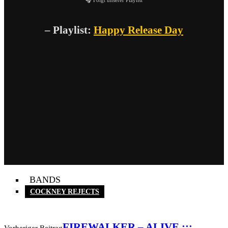
– Playlist:
Happy Release Day
BANDS
COCKNEY REJECTS
FIREWALKER – ALIVE :::
Vorheriger Beitrag