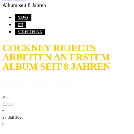
Album seit 8 Jahren
NEWS
OI!
STREETPUNK
COCKNEY REJECTS
ARBEITEN AN ERSTEM
ALBUM SEIT 8 JAHREN
Cockney Rejects nutzen die Live-Pause und arbeiten an dem
Nachfolger von "East End Babylon".
Von
Simon
-
27. Juli 2020
0