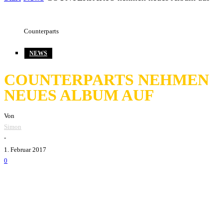
Counterparts
NEWS
COUNTERPARTS NEHMEN
NEUES ALBUM AUF
Von
Simon
-
1. Februar 2017
0
Die kanadische Melodic-Hardcore Band
Counterparts