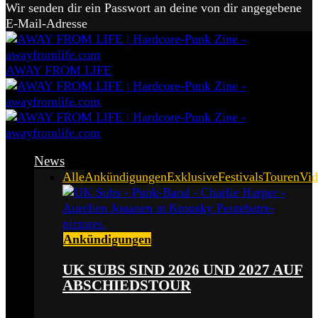
Wir senden dir ein Passwort an deine von dir angegebene
E-Mail-Adresse
AWAY FROM LIFE
News
Alle
Ankündigungen
Exklusive
Festivals
Touren
Vid
Ankündigungen
UK SUBS SIND 2026 UND 2027 AUF
ABSCHIEDSTOUR