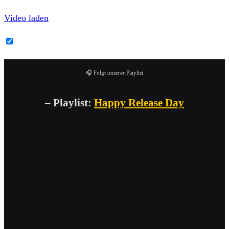
Video laden
YouTube-Inhalte immer entsperren
🎧 Folgt unserer Playlist
– Playlist:
Happy Release Day