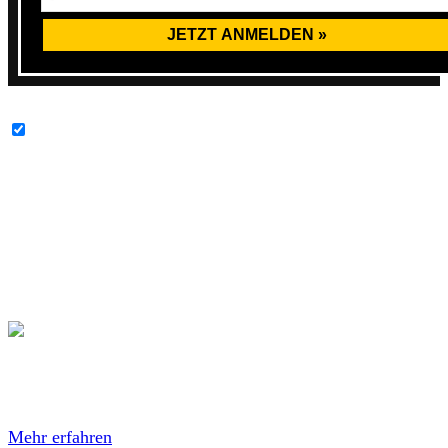
Twitter-Inhalte immer entsperren
Der Nachfolger des im Jahr 2015 erschienenden Album
„Tragedy Will Find Us“ wird im Herbst 2017 erwartet und
soll über Pure Noise Records erscheinen. Sobald die ersten
Details zum neuen Album bekannt werden, erfahrt ihr es
bei AWAY FROM LIFE.
Mit dem Laden des Videos akzeptierst du die
Datenschutzerklärung von YouTube.
Mehr erfahren