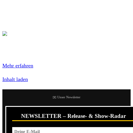
zieht sich Anfang Februar ins Studio zurück, um die ersten
Arbeiten an ihrem fünften Album zu beginnen. Das neue
Album soll dann im April komplett aufgenommen werden.
Mit dem Laden des Inhalts akzeptierst du die
Datenschutzerklärung von Twitter.
Mehr erfahren
Inhalt laden
✉️ Unser Newsletter
NEWSLETTER – Release- & Show-Radar