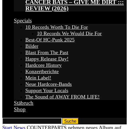
CANCER BATS – GIVE ME DIRT :::
REVIEW (2026)
Specials
10 Records Worth To Die For
10 Records We Would Die For
Best-Of HC-Punk 2025
Bilder
Blast From The Past
Happy Release Day!
Hardcore History
Konzertberichte
Mein Label!
Neue Hardcore-Bands
Support Your Locals
The Sound of AWAY FROM LIFE!
Stäbruch
Shop
Start
News
COUNTERPARTS nehmen neues Album auf