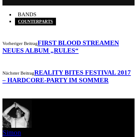
BANDS
COUNTERPARTS
FIRST BLOOD STREAMEN
Vorheriger Beitrag
NEUES ALBUM „RULES“
REALITY BITES FESTIVAL 2017
Nächster Beitrag
– HARDCORE-PARTY IM SOMMER
Simon