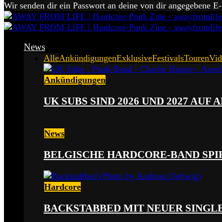
Wir senden dir ein Passwort an deine von dir angegebene E
News
Alle
Ankündigungen
Exklusive
Festivals
Touren
Vid
Ankündigungen
UK SUBS SIND 2026 UND 2027 AUF
News
BELGISCHE HARDCORE-BAND SPI
Hardcore
BACKSTABBED MIT NEUER SINGLE