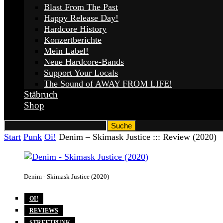
Blast From The Past
Happy Release Day!
Hardcore History
Konzertberichte
Mein Label!
Neue Hardcore-Bands
Support Your Locals
The Sound of AWAY FROM LIFE!
Stäbruch
Shop
Start
Punk
Oi!
Denim – Skimask Justice ::: Review (2020)
Denim - Skimask Justice (2020)
OI!
REVIEWS
STREETPUNK