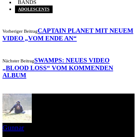
BANDS
ADOLESCENTS
CAPTAIN PLANET MIT NEUEM
Vorheriger Beitrag
VIDEO „VOM ENDE AN“
SWAMPS: NEUES VIDEO
Nächster Beitrag
„BLOOD LOSS“ VOM KOMMENDEN
ALBUM
Gunnar
I LIVE ON A BIG ROCK - CALLED PUNK-ROCK