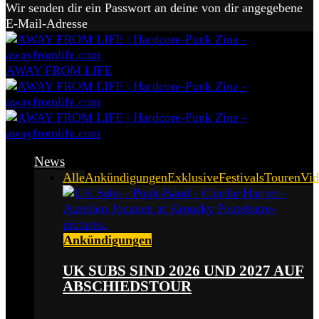
Wir senden dir ein Passwort an deine von dir angegebene
E-Mail-Adresse
AWAY FROM LIFE
News
Alle
Ankündigungen
Exklusive
Festivals
Touren
Vid
Ankündigungen
UK SUBS SIND 2026 UND 2027 AUF
ABSCHIEDSTOUR