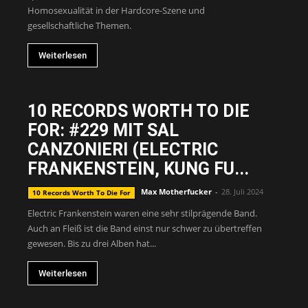
Homosexualität in der Hardcore-Szene und
gesellschaftliche Themen.
Weiterlesen
10 RECORDS WORTH TO DIE
FOR: #229 MIT SAL
CANZONIERI (ELECTRIC
FRANKENSTEIN, KUNG FU...
Max Motherfucker
-
28. Juli 2024
10 Records Worth To Die For
Electric Frankenstein waren eine sehr stilprägende Band.
Auch an Fleiß ist die Band einst nur schwer zu übertreffen
gewesen. Bis zu drei Alben hat...
Weiterlesen