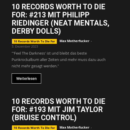
10 RECORDS WORTH TO DIE
FOR: #213 MIT PHILIPP
RIEDINGER (NEAT MENTALS,
DERBY DOLLS)
Max Motherfucker
-
10 Records Worth To Die For
3. Dezember 2023
"'Feel The Darkness' ist und bleibt das beste
Punkrockalbum aller Zeiten und mehr muss dazu auch
nicht mehr gesagt werden."
Weiterlesen
10 RECORDS WORTH TO DIE
FOR: #193 MIT JIM TAYLOR
(BRUISE CONTROL)
Max Motherfucker
-
10 Records Worth To Die For