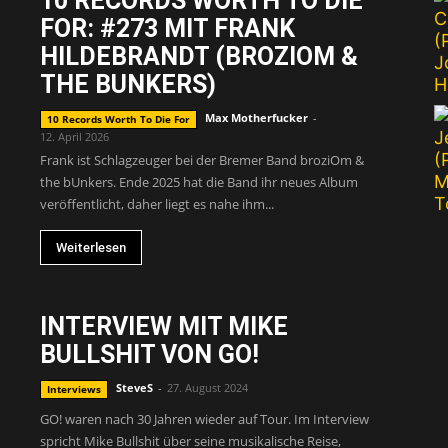
10 RECORDS WORTH TO DIE
FOR: #273 MIT FRANK
FROM
HILDEBRANDT (BROZIOM &
THE BUNKERS)
Max Motherfucker
-
10 Records Worth To Die For
12. April 2026
Frank ist Schlagzeuger bei der Bremer Band broziOm &
LIFE
the bUnkers. Ende 2025 hat die Band ihr neues Album
veröffentlicht, daher liegt es nahe ihm...
Weiterlesen
INTERVIEW MIT MIKE
BULLSHIT VON GO!
SteveS
-
27. August 2024
Interviews
GO! waren nach 30 Jahren wieder auf Tour. Im Interview
spricht Mike Bullshit über seine musikalische Reise,