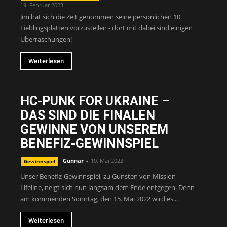
19. Februar 2023
Jim hat sich die Zeit genommen seine persönlichen 10
Lieblingsplatten vorzustellen - dort mit dabei sind einigen
Überraschungen!
Weiterlesen
HC-PUNK FOR UKRAINE –
DAS SIND DIE FINALEN
GEWINNE VON UNSEREM
BENEFIZ-GEWINNSPIEL
Gunnar
-
10. Mai 2022
Gewinnspiel
Unser Benefiz-Gewinnspiel, zu Gunsten von Mission
Lifeline, neigt sich nun langsam dem Ende entgegen. Denn
am kommenden Sonntag, den 15. Mai 2022 wird es...
Weiterlesen