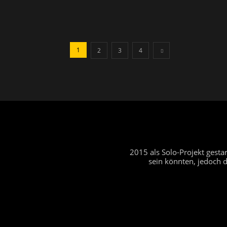
1
2
3
4
2015 als Solo-Projekt gest
sein könnten, jedoch 