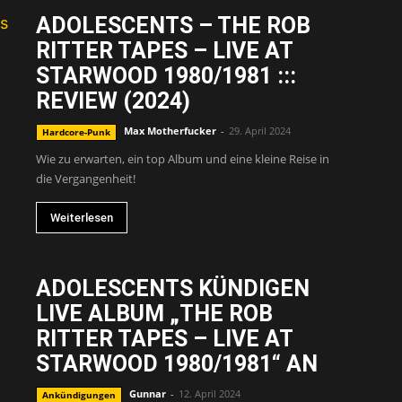
ADOLESCENTS – THE ROB
RITTER TAPES – LIVE AT
STARWOOD 1980/1981 :::
REVIEW (2024)
Max Motherfucker
-
29. April 2024
Hardcore-Punk
Wie zu erwarten, ein top Album und eine kleine Reise in
die Vergangenheit!
Weiterlesen
ADOLESCENTS KÜNDIGEN
LIVE ALBUM „THE ROB
RITTER TAPES – LIVE AT
STARWOOD 1980/1981“ AN
Gunnar
-
12. April 2024
Ankündigungen