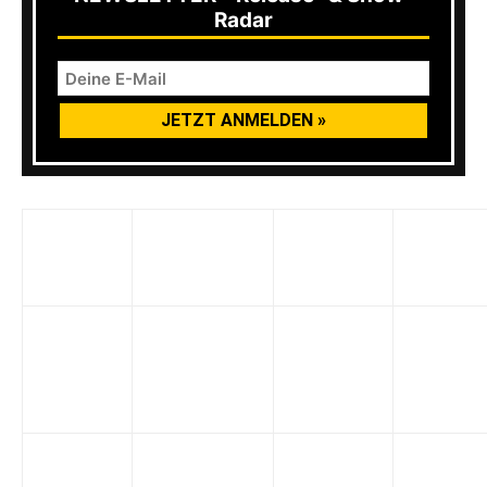
Radar
Übersetzung
Besta-
Englischer
Deutsch
des
Songtitel
Filmtitel
Filmtitel
Songtitels
O
Halloween
Regresso
Die Rückkehr
Halloween
– Die
do Mal
des Bösen
II
Rückkeh
(Redux)
Estrela
Dark Star
Schwarzer
Negra
Dark Star
Finstere