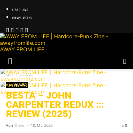
ÜBER UNS
NEWSLETTER
AWAY FROM LIFE
Start
Reviews
REVIEWS
BESTA – JOHN
CARPENTER REDUX :::
REVIEW (2025)
Von
Oliver
-
10. Mai 2026
0