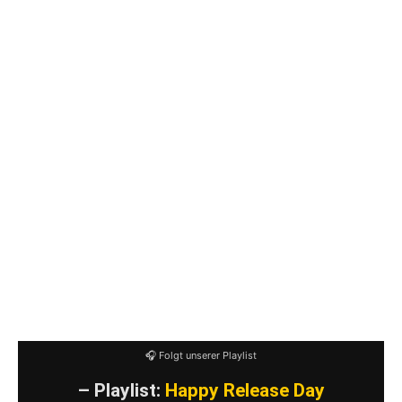
man schon Bock haben, sonst kommt einem
das sehr schnell, sehr eintönig vor. Besta aus
Lissabon sind mit einigen Stücken etwas anders
unterwegs. Der Opener ist kein Grindcore-Song
im ursprünglichen Sinne, sondern nimmt sich
Zeit und hat einen Sludge-Touch.
Estrela Negra
hat eine Hardcore-Kompenente, die nicht ohne
ist aber weit von Grindcore im eigentlichen
Sinne entfernt ist.
Insgesamt ein sehr interessantes Konzept und
ein Album, von dem mich die Texte interessiert
hätten. Kurz aber oho. Oder so.
🎧 Folgt unserer Playlist
– Playlist:
Happy Release Day