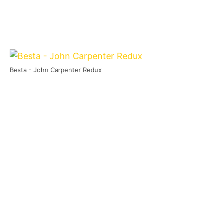
Besta - John Carpenter Redux
Die portugiesische Grindcore-Truppe
Besta
kehrte im Herbst 2025 mit dem Studioalbum
John Carpenter Redux
zurück, das am 4.
Oktober über
Raging Planet
in einer exklusiven
limitierten Vinyl-Auflage erschienen ist.
Das ursprünglich 2013 erschienene und von
Steve Austin (Today Is The Day) gemischte
Album wurde von der Band selbst komplett neu
abgemischt und neu interpretiert, wobei der