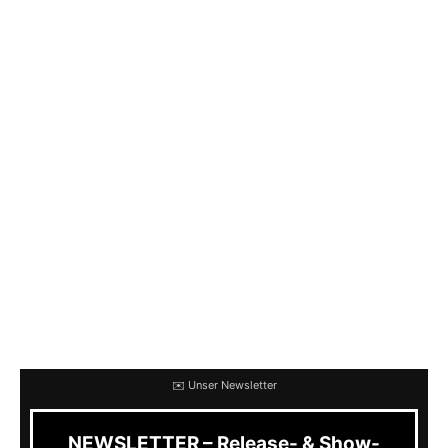
langjährige Frontmann Paulo Rui alle
Gesangsparts neu aufgenommen hat, um die
aus Sicht der Band „bisher verstörendste und
kraftvollste Version zu liefern“.
Es ist, wie am Titel des Releases unschwer zu
erkennen, eine Hommage an John Carpenter.
Redux steht hier als Synonym für einen
ungeschnittenen Film, ähnlich wie bei einem
Director’s Cut. Auf diesem Album treffen
Grindcore und politisch aufgeladener Punk
sowie entsprechende Texte aufeinander.
✉️ Unser Newsletter
NEWSLETTER – Release- & Show-