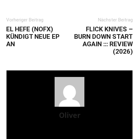
Vorheriger Beitrag
Nächster Beitrag
EL HEFE (NOFX)
FLICK KNIVES –
KÜNDIGT NEUE EP
BURN DOWN START
AN
AGAIN ::: REVIEW
(2026)
Oliver
Mit eigenen Fanzines in den 1990ern gestartet,
dann zum Webzine übergegangen. Mittlerweile
Bücher mit Prosa veröffentlicht und immer am