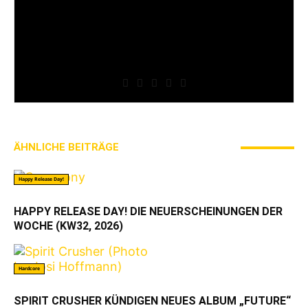
auszuleben. Angefangen als reines Magazin, haben
wir über die Jahre unser eigenes Festival, das
Stäbruch, etabliert oder jüngst mit Streets auch
eine Szeneplattform ins Leben gerufen, die für uns
alle genutzt werden kann – genutzt für eine Sache,
die uns verdammt wichtig ist: Hardcore-Punk!
ÄHNLICHE BEITRÄGE
MEHR VOM AUTOR
Happy Release Day!
HAPPY RELEASE DAY! DIE NEUERSCHEINUNGEN DER
WOCHE (KW32, 2026)
Hardcore
SPIRIT CRUSHER KÜNDIGEN NEUES ALBUM „FUTURE“