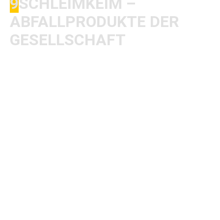
9
SCHLEIMKEIM –
ABFALLPRODUKTE DER
GESELLSCHAFT
​Was für eine Band. Ich hab jetzt einfach diese
Scheibe genommen, aber eigentlich müsste ich
jede Scheibe nehmen. Die Instrumente verzerrt
bis zum Geht-nicht-mehr und der Gesang rotzig
und gierig asselig. So sollte Deutschpunk
klingen. Die Texte einfach der Hammer. Ich liebe
und bewundere einfach Schleimkeim, die trotz
damals nicht leichten Verhältnissen so was
Einzigartiges wie Schleimkeim erschaffen
haben. Das ist Punk!
​Das Lied „Mit dem Knüppel in der Hand“ ist