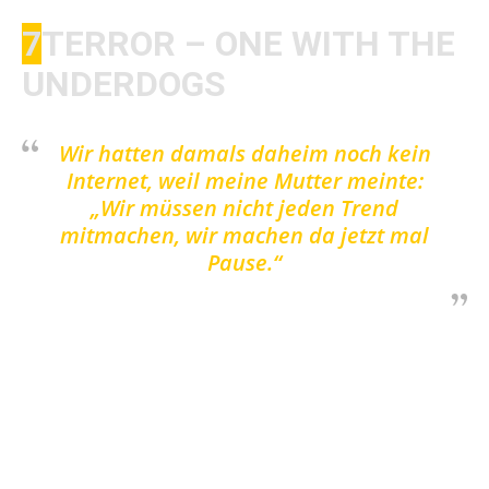
7
TERROR – ONE WITH THE
UNDERDOGS
Wir hatten damals daheim noch kein
Internet, weil meine Mutter meinte:
„Wir müssen nicht jeden Trend
mitmachen, wir machen da jetzt mal
Pause.“
​Brutal am brutalsten = Terror. Terror haben
ziemlich viele gierige Alben. Aber mein
Lieblingsalbum von Terror ist „One with the
Underdogs“. Gleich der erste Track „One with
the Underdogs“ geht voll auf die Nüsse. Danach