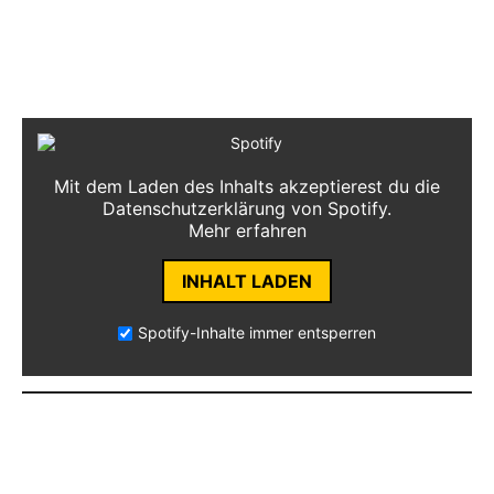
Also:
Hier Play-Taste drücken, die neue EP von
Thin Ice anhören und dabei Julians Favourites
reinziehen:
Mit dem Laden des Inhalts akzeptierest du die
Datenschutzerklärung von Spotify.
Mehr erfahren
INHALT LADEN
Spotify-Inhalte immer entsperren
Vielleicht erkennt ihr ja bei der einen oder
anderen Platte Einflüsse wieder – schreibt’s uns
gern in die Kommentare!