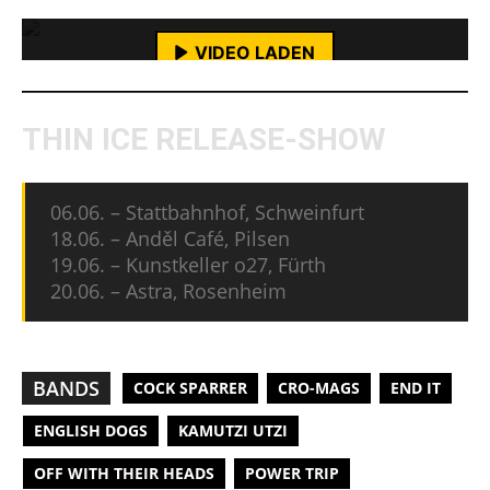
Mehr erfahren
VIDEO LADEN
YouTube-Inhalte immer entsperren
THIN ICE RELEASE-SHOW
06.06. – Stattbahnhof, Schweinfurt
18.06. – Anděl Café, Pilsen
19.06. – Kunstkeller o27, Fürth
20.06. – Astra, Rosenheim
BANDS
COCK SPARRER
CRO-MAGS
END IT
ENGLISH DOGS
KAMUTZI UTZI
OFF WITH THEIR HEADS
POWER TRIP