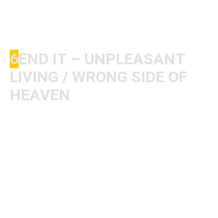
meiner Meinung nach.
Fazit: Roh, dreckig, simpel und einfach gierig.
6
END IT – UNPLEASANT
LIVING / WRONG SIDE OF
HEAVEN
​Jetzt mal ein neueres Album. End It gehören
zurzeit zu meinen absoluten Lieblingsbands. Die
haben so eine echt starke Energie, das ist der
Wahnsinn. Der Sänger ist ein absolutes Biest. So
eine geile, markante, energiegeladene Stimme
gibt’s kein zweites Mal. Der Hammer. Gleich der
erste Song „Wrong Side of Heaven“ ist ein
absolut geiler Einstieg. Erst der absolut brutal