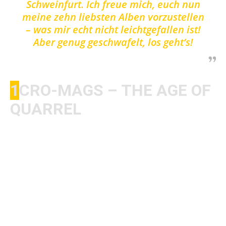
Schweinfurt. Ich freue mich, euch nun
meine zehn liebsten Alben vorzustellen
– was mir echt nicht leichtgefallen ist!
Aber genug geschwafelt, los geht’s!
1
CRO-MAGS – THE AGE OF
QUARREL
​Boah, was soll ich zu diesem Album nur sagen?
Einfach nur ein hartgieriges Album. Die Stimme
einfach nur saustark, der Sound roh wie die Sau
und die Texte einfach brutal ehrlich. Gleich beim
Opener „We Gotta Know“ denk ich ab dem
ersten Akkord: „Boah geil, ich muss mich
bewegen und mir den Schädel zertrümmern!