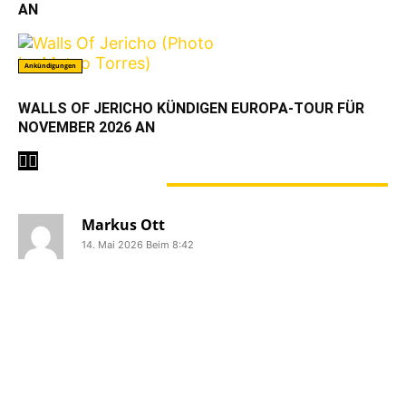
AN
Ankündigungen
WALLS OF JERICHO KÜNDIGEN EUROPA-TOUR FÜR
NOVEMBER 2026 AN
1 KOMMENTAR
Markus Ott
14. Mai 2026 Beim 8:42
Servus,
der Text von Terror’s „Keep your mouth
shut“ lautet am Ende „and worry about
YOURself“, nicht „MYself“.
Wäre es anders, befände ich mich jetzt
echt in einer Sinnkrise. 😉
Übrigens großer THIN ICE-Fan! Danke