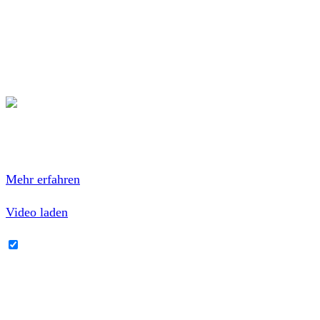
Albrecht (biede für die Live-Takes verantwortlich) sowie
Rod Gonzalez (Abmischung und Produktion).
Ein großes und wichtiges Album zur rechten Zeit
(Wortspiel leider intended)!
Mit dem Laden des Videos akzeptierst du die
Datenschutzerklärung von YouTube.
Mehr erfahren
Video laden
YouTube-Inhalte immer entsperren
1. Wann fangen wir an 02:02
2. Linksradikale 03:49
3. Gewalt 02:48