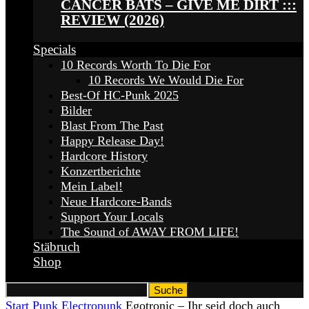
CANCER BATS – GIVE ME DIRT :::
REVIEW (2026)
Specials
10 Records Worth To Die For
10 Records We Would Die For
Best-Of HC-Punk 2025
Bilder
Blast From The Past
Happy Release Day!
Hardcore History
Konzertberichte
Mein Label!
Neue Hardcore-Bands
Support Your Locals
The Sound of AWAY FROM LIFE!
Stäbruch
Shop
Start
Punk
Electropunk
Egotronic – Ihr seid doch auch