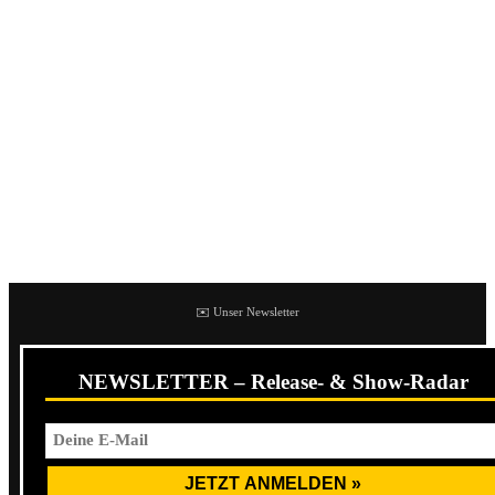
Quintessenz der Dinge
). Daneben geht es weiterhin um
Torsuns Erkrankung (
Wie Dr. House
), Berlin (
Berlin im
Winter
) und der Zynismus der Arbeitswelt (
Gewalt
).
Kantholz
, geschrieben vor dem Lübcke-Mord, ist dagegen
beängstigend real. An Gästen befindet sich wieder Alles
Scheize (
Quintessenz der Dinge
) auf dem Album, daneben
Martin Shitler bei
1 Like für euch
und die mir bis dato
unbekannte Supererbin bei
Wie ein Mann
.
✉️ Unser Newsletter
NEWSLETTER – Release- & Show-Radar