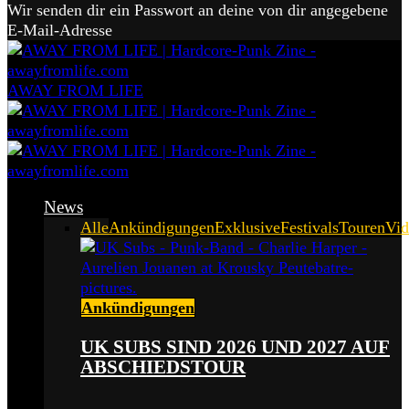
Wir senden dir ein Passwort an deine von dir angegebene
E-Mail-Adresse
AWAY FROM LIFE
News
Alle
Ankündigungen
Exklusive
Festivals
Touren
Vid
Ankündigungen
UK SUBS SIND 2026 UND 2027 AUF
ABSCHIEDSTOUR