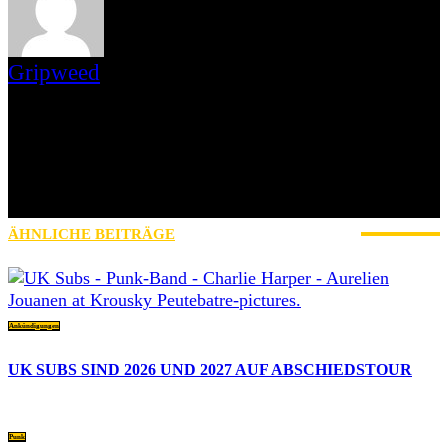
Gripweed
Gripweed ist Wikipedianer mit Leib und Seele und das, was man
gemeinhin als Musiknerd bezeichnet. Musikalisch ist er in vielen
Genres beheimatet, wobei er das Exotische und Unbekannte den
Stars und Sternchen vorzieht. Eine Weile bloggte er auch auf
blogspot.de und war Schreiberling des leider eingestellten
saarländischen Webzines Iamhavoc. nach dessen Einstellung
wechselte er mit Max zu AWAY FROM LIFE.
ÄHNLICHE BEITRÄGE
MEHR VOM AUTOR
Ankündigungen
UK SUBS SIND 2026 UND 2027 AUF ABSCHIEDSTOUR
Punk