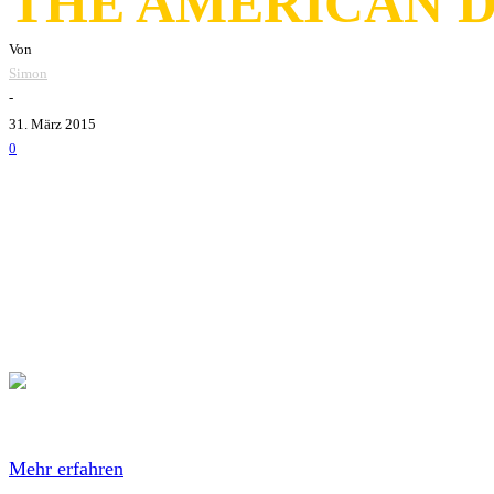
THE AMERICAN 
Von
Simon
-
31. März 2015
0
AGNOSTIC FRONT
veröffentlicht am Freitag den 3. Apr
Mit dem Laden des Videos akzeptierst du die Datenschutze
Mehr erfahren