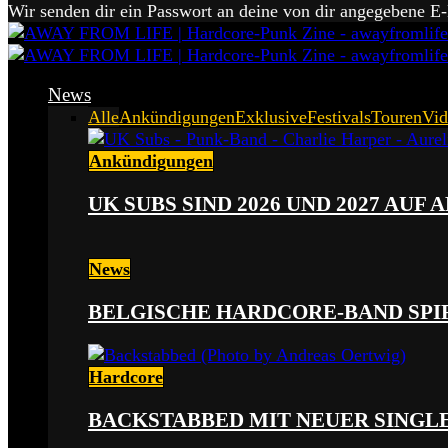
Wir senden dir ein Passwort an deine von dir angegebene E
News
Alle
Ankündigungen
Exklusive
Festivals
Touren
Vid
Ankündigungen
UK SUBS SIND 2026 UND 2027 AUF
News
BELGISCHE HARDCORE-BAND SPI
Hardcore
BACKSTABBED MIT NEUER SINGLE