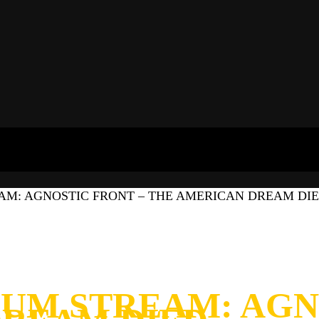
AM: AGNOSTIC FRONT – THE AMERICAN DREAM DI
UM STREAM: AGN