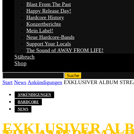
Blast From The Past
Happy Release Day!
Hardcore History
Konzertberichte
Mein Label!
Neue Hardcore-Bands
Support Your Locals
The Sound of AWAY FROM LIFE!
Stäbruch
Shop
Start
News
Ankündigungen
EXKLUSIVER ALBUM STRE
ANKÜNDIGUNGEN
HARDCORE
NEWS
EXKLUSIVER ALB