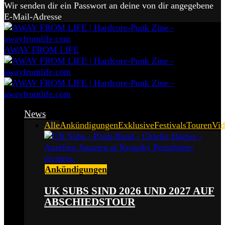
Wir senden dir ein Passwort an deine von dir angegebene
E-Mail-Adresse
AWAY FROM LIFE
News
Alle
Ankündigungen
Exklusive
Festivals
Touren
Vid
Ankündigungen
UK SUBS SIND 2026 UND 2027 AUF
ABSCHIEDSTOUR