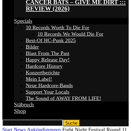
CANCER BATS – GIVE ME DIRT :::
REVIEW (2026)
Specials
10 Records Worth To Die For
10 Records We Would Die For
Best-Of HC-Punk 2025
Bilder
Blast From The Past
Happy Release Day!
Hardcore History
Konzertberichte
Mein Label!
Neue Hardcore-Bands
Support Your Locals
The Sound of AWAY FROM LIFE!
Stäbruch
Shop
Start
News
Ankündigungen
Fight Night Festival Round 11