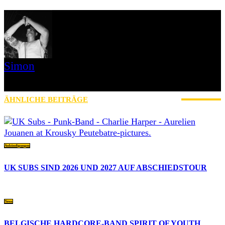
Simon
» Thin Ice » Das Gelbe vom Oi! » Stäbruch Fest » Gimme Some
Action Shows
ÄHNLICHE BEITRÄGE
MEHR VOM AUTOR
Ankündigungen
UK SUBS SIND 2026 UND 2027 AUF ABSCHIEDSTOUR
News
BELGISCHE HARDCORE-BAND SPIRIT OF YOUTH