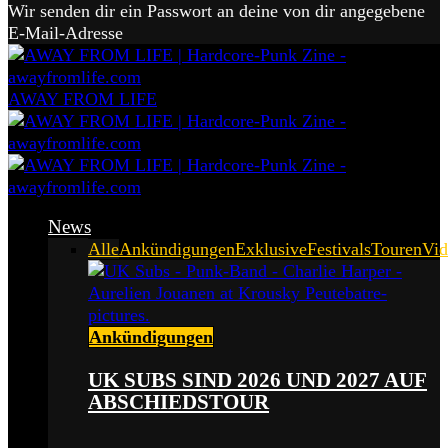
Wir senden dir ein Passwort an deine von dir angegebene
E-Mail-Adresse
AWAY FROM LIFE
News
Alle
Ankündigungen
Exklusive
Festivals
Touren
Vid
Ankündigungen
UK SUBS SIND 2026 UND 2027 AUF
ABSCHIEDSTOUR