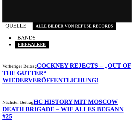
QUELLE
ALLE BILDER VON REFUSE RECORDS
BANDS
FIREWALKER
COCKNEY REJECTS – „OUT OF
Vorheriger Beitrag
THE GUTTER“
WIEDERVERÖFFENTLICHUNG!
HC HISTORY MIT MOSCOW
Nächster Beitrag
DEATH BRIGADE – WIE ALLES BEGANN
#25