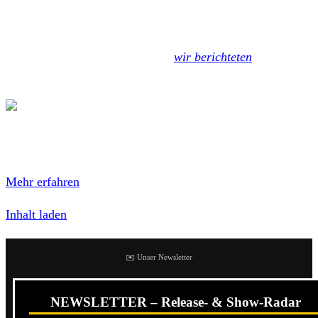
musikalische Europa-Reise antreten. Bereits letzten
Sommer war ihr selbstbetiteltes Debut-Album über Pop
Wig Records herausgekommen (
wir berichteten
). Die
Daten findet ihr unten.
Mit dem Laden des Inhalts akzeptierest du die
Datenschutzerklärung von Bandcamp.
Mehr erfahren
Inhalt laden
✉️ Unser Newsletter
NEWSLETTER – Release- & Show-Radar