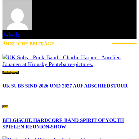
Jakob
ÄHNLICHE BEITRÄGE
MEHR VOM AUTOR
Ankündigungen
UK SUBS SIND 2026 UND 2027 AUF ABSCHIEDSTOUR
News
BELGISCHE HARDCORE-BAND SPIRIT OF YOUTH
SPIELEN REUNION-SHOW