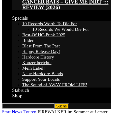
CANCER BATS – GIVE ME DIRT :::
REVIEW (2026)
Specials
10 Records Worth To Die For
10 Records We Would Die For
Best-Of HC-Punk 2025
Bilder
Blast From The Past
Happy Release Day!
Hardcore History
Konzertberichte
Mein Label!
Neue Hardcore-Bands
Support Your Locals
The Sound of AWAY FROM LIFE!
Stäbruch
Shop
Start
News
Touren
FIREWALKER im Sommer auf erster