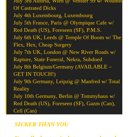
July 3rd Austria, Wien @ Venster 99 w/ Wounds
Of Castrated Dicks
July 4th Luxembourg, Luxembourg
July 5th France, Paris @ Olympique Cafe w/
Red Death (US), Foreseen (SF), P.M.S.
July 6th UK, Leeds @ Temple Of Boom w/ The
Flex, Hex, Cheap Surgery
July 7th UK, London @ New River Roads w/
Rapture, State Funeral, Nekra, Subdued
July 8th Belgium/Germany (AVAILABLE –
GET IN TOUCH!)
July 9th Germany, Leipzig @ Manfred w/ Total
Reality
July 10th Germany, Berlin @ Tommyhaus w/
Red Death (US), Foreseen (SF), Gazm (Can),
Cell (Can)
SICKER THAN YOU