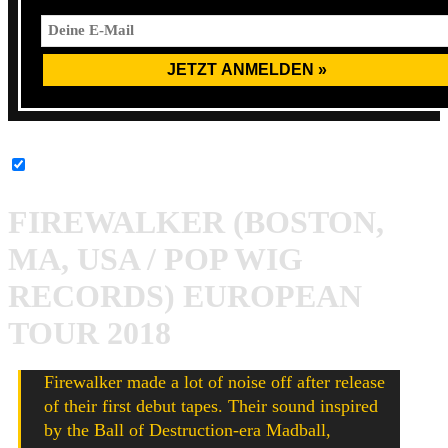
Bandcamp-Inhalte immer entsperren
FIREWALKER (BOSTON,
MA, USA / POP WIG
RECORDS) EUROPEAN
TOUR 2018
Firewalker made a lot of noise off after release
of their first debut tapes. Their sound inspired
by the Ball of Destruction-era Madball,