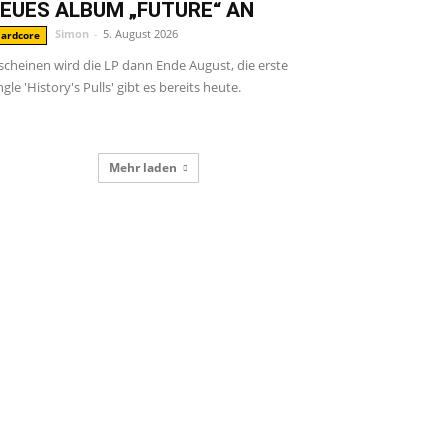
EUES ALBUM „FUTURE“ AN
Simon
-
5. August 2026
ardcore
scheinen wird die LP dann Ende August, die erste
ngle 'History's Pulls' gibt es bereits heute.
Mehr laden