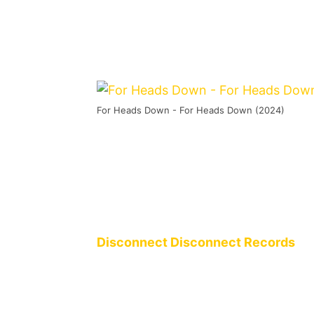
For Heads Down - For Heads Down (2024)
Melodycore is dead – long live Mel
Heads Down
aus dem schönen Siege
Westfalen gedacht haben und halten
Subgenres weiter hoch. Erschienen is
Album mit elf Tracks daherkommt, am
Disconnect Disconnect Records
.
Und beim ersten Hören fühlt man sic
zurückversetzt, als in den 90ern un