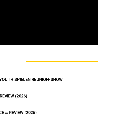
ich bin 36 Jahre alt und komme aus Bad Berleburg
. Wenn ich nicht gerade auf Konzerten unterwegs
rscheinlich auf einem Fußballplatz in der Region.
mir die Wurzeln ganz klar im Punkrock (Pennywise,
lencolin) aber auch Hardcore-Scheiben rotieren bei
 (Risk it, Champion etc.).
M AUTOR
 YOUTH SPIELEN REUNION-SHOW
REVIEW (2026)
 ::: REVIEW (2026)