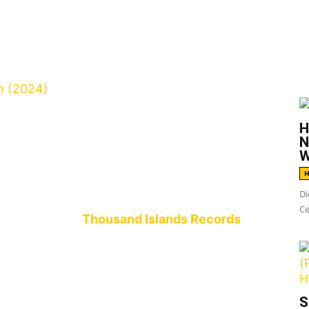
G
H
N
odycore! Das müssen sich die Jungs von
For
W
rland ganz im Südwesten von Nordrhein-
H
 mit ihrem neuesten Release die Fahnen des
Di
t das gute Stück, welches als Self Titled
Ce
 19. April via
Thousand Islands Records
und
h dann auch direkt in der Zeit
d frühen 2000ern Bands wie die
Satanic
S