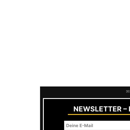
Surfers
,
No Fun At All
oder
Venerea
Schnelle Schlagzeugsalven kombinier
Gitarrenriffs – das macht Freude. Un
erkennt man dann auch beim Musikv
einfach mit den besten Freunden die
Videolocation umfunktioniert. Geil!
Einzig am Rhythmus bis zum nächste
arbeiten, denn nochmal sechs Jahre
nicht warten.
✉️
NEWSLETTER – R