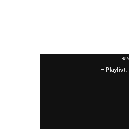
Still
Fever
Conquer The World
Seasons
🎧 F
– Playlist: