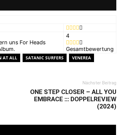
4
fern uns For Heads
Album.
Gesamtbewertung
 AT ALL
SATANIC SURFERS
VENEREA
Nächster Beitrag
ONE STEP CLOSER – ALL YOU
EMBRACE ::: DOPPELREVIEW
(2024)