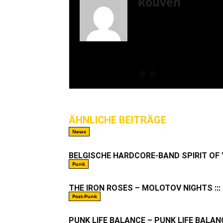
Rouven
Mein Name ist Rouven, 
in Nordrhein-Westfalen
bin, trifft man mich wah
Musikalisch liegen bei 
NOFX, Bad Religion, Mil
mir auf dem Plattenteller
ÄHNLICHE BEITRÄGE
MEHR VO
News
BELGISCHE HARDCORE-BAND SPIRIT OF
Punk
THE IRON ROSES – MOLOTOV NIGHTS ::: 
Post-Punk
PUNK LIFE BALANCE – PUNK LIFE BALANCE