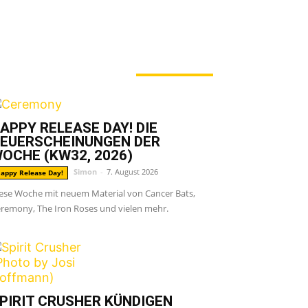
ERADE ANGESAGT
APPY RELEASE DAY! DIE
EUERSCHEINUNGEN DER
OCHE (KW32, 2026)
Simon
-
7. August 2026
appy Release Day!
ese Woche mit neuem Material von Cancer Bats,
remony, The Iron Roses und vielen mehr.
PIRIT CRUSHER KÜNDIGEN