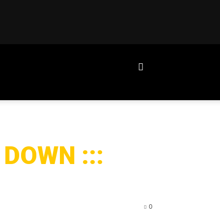
DOWN :::
0