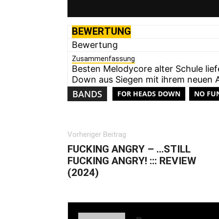
BEWERTUNG
Bewertung
Zusammenfassung
Besten Melodycore alter Schule lie
Down aus Siegen mit ihrem neuen 
BANDS
FOR HEADS DOWN
NO FUN
Vorheriger Beitrag
FUCKING ANGRY – …STILL
FUCKING ANGRY! ::: REVIEW
(2024)