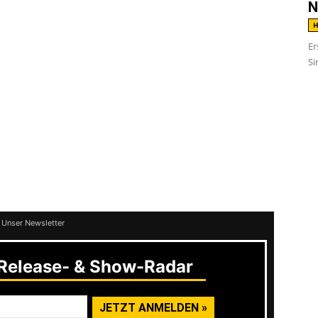
ihre Hochzeiten hatten. Was das bedeutet?
N
t mit knallenden Bassriffs und melodischen
H
d wie viel DIY-Attitüde in den Jungs steckt
Er
Si
ideo zur Single
Fever
. Wurde hierfür doch
 Lieblingskneipe gekapert und zur
n Release könnte das Quintett ein wenig
 bis zum nächsten Output möchte ich jetzt
 Unser Newsletter
elease- & Show-Radar