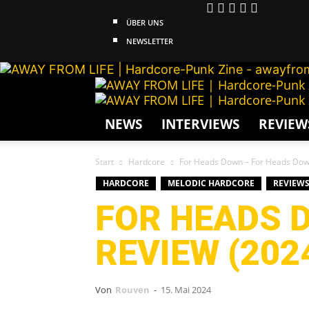
ÜBER UNS
NEWSLETTER
NEWS
INTERVIEWS
REVIEW
Start
Hardcore
For Heads Down – For Heads Down
HARDCORE
MELODIC HARDCORE
REVIEW
FOR HEADS D
REVIEW (202
Von
Rouven
-
15. Mai 2024