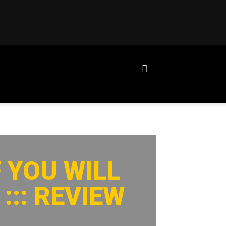
 YOU WILL
::: REVIEW