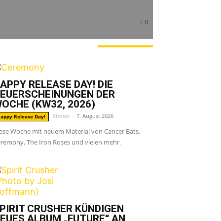
0
ERADE ANGESAGT
APPY RELEASE DAY! DIE
EUERSCHEINUNGEN DER
OCHE (KW32, 2026)
Simon
-
7. August 2026
appy Release Day!
ese Woche mit neuem Material von Cancer Bats,
remony, The Iron Roses und vielen mehr.
PIRIT CRUSHER KÜNDIGEN
EUES ALBUM „FUTURE“ AN