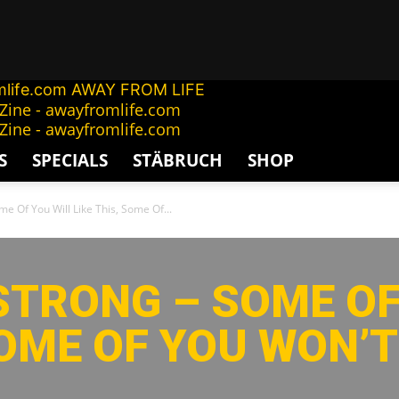
AWAY FROM LIFE
S
SPECIALS
STÄBRUCH
SHOP
e Of You Will Like This, Some Of...
STRONG – SOME OF
SOME OF YOU WON’T 