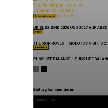
Ankündigungen
UK SUBS SIND 2026 UND 2027 AUF ABS
Punk
THE IRON ROSES – MOLOTOV NIGHTS ::: 
Post-Punk
PUNK LIFE BALANCE – PUNK LIFE BALANCE
Beitrag kommentieren