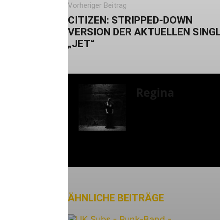
Vorheriger Beitrag
CITIZEN: STRIPPED-DOWN
VERSION DER AKTUELLEN SING
„JET“
Regina
Oi, ich bin Regina und v
neben vielen verschiede
Away From Life mit Revi
wirklich oft auf Konzer
Musikalisch höre ich pr
Punk, not sorry).
ÄHNLICHE BEITRÄGE
MEHR VO