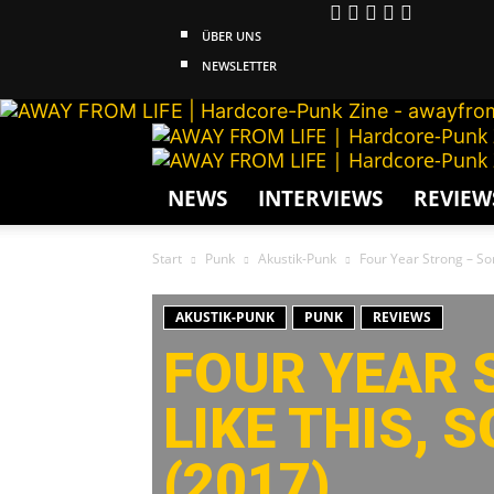
ÜBER UNS
NEWSLETTER
NEWS
INTERVIEWS
REVIEW
Start
Punk
Akustik-Punk
Four Year Strong – Som
AKUSTIK-PUNK
PUNK
REVIEWS
FOUR YEAR 
LIKE THIS, 
(2017)