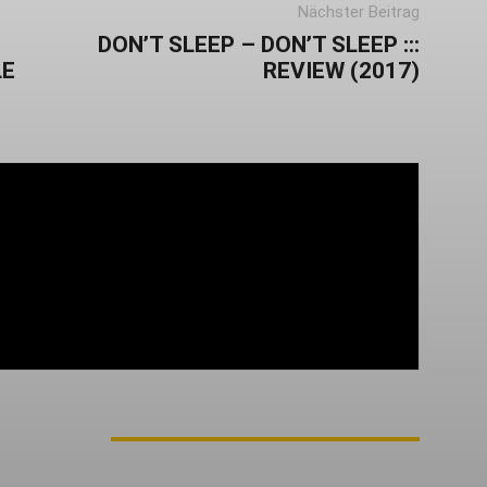
Nächster Beitrag
DON’T SLEEP – DON’T SLEEP :::
LE
REVIEW (2017)
or Ort in Regensburg aktiv. Ich beschäftige mich,
nen politischen und subkulturellen Dingen, bei
ews, Konzertberichten und Interviews. Ich bin
ten und manchmal sogar mit Kamera in der Hand.
imär (Post-)Hardcore und Punk (auch viel Pop-
M AUTOR