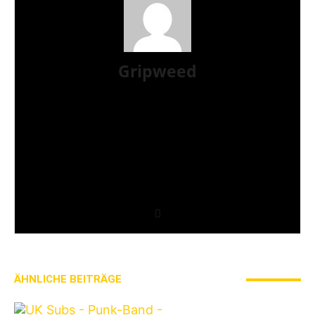
Gripweed
Gripweed ist Wikipedianer mit Leib und Seele und
das, was man gemeinhin als Musiknerd bezeichnet.
Musikalisch ist er in vielen Genres beheimatet,
wobei er das Exotische und Unbekannte den Stars
und Sternchen vorzieht. Eine Weile bloggte er auch
auf blogspot.de und war Schreiberling des leider
eingestellten saarländischen Webzines Iamhavoc.
nach dessen Einstellung wechselte er mit Max zu
AWAY FROM LIFE.
ÄHNLICHE BEITRÄGE
MEHR VOM AUTOR