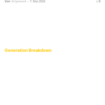
Von
Gripweed
-
7. Mai 2026
0
Wie der Name schon sagt, ist
25 Years
Between Abyss & Underground
von
Generation Breakdown
ein Best-of-Album
anlässlich des 25jährigen Jubiläums der
Dresdnber Band. Im Dezember 2000 gegründet
handelt es sich um eine Old-School-Punk-Band,
die jedoch nie über den Status eines
Geheimtipps hinausgekommen ist. Dabei spielte
sie schon Support für Bands wie The Adicts,
The Bates, Jingo de Lunch, UK Subs und
T.S.O.L., um nur einige zu nennen. Insgesamt