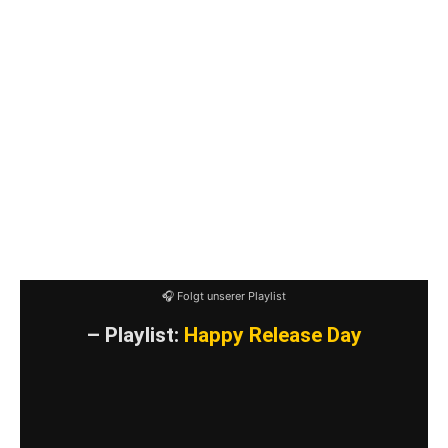
16 Meet the devil REMIX 02:43
(Ipkiss,Toth, El Rakete / Ipkiss) previously
unreleased / Org. Too late to die young RNP
Rec. 2009
17 Never let me down again feat. SILVIU POP
04:29
(Martin L. Gore)
18 Untitled (real f***in‘ rn’r Mix) 04:07
(Ipkiss / Ipkiss) from Untitled CDR 2002
🎧 Folgt unserer Playlist
– Playlist:
Happy Release Day