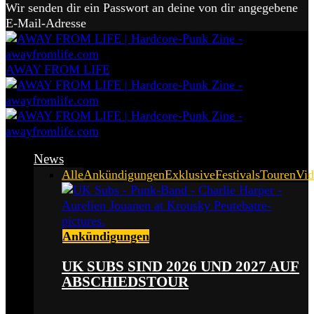
Wir senden dir ein Passwort an deine von dir angegebene
E-Mail-Adresse
AWAY FROM LIFE
News
Alle
Ankündigungen
Exklusive
Festivals
Touren
Vid
Ankündigungen
UK SUBS SIND 2026 UND 2027 AUF
ABSCHIEDSTOUR