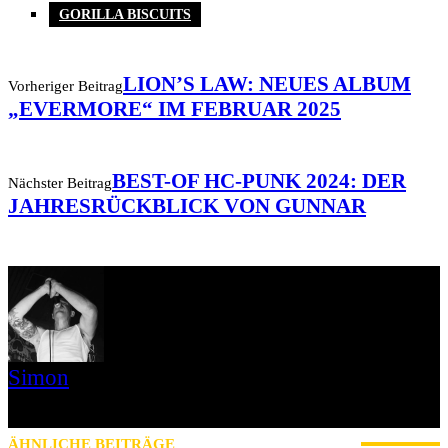
GORILLA BISCUITS
LION’S LAW: NEUES ALBUM
Vorheriger Beitrag
„EVERMORE“ IM FEBRUAR 2025
BEST-OF HC-PUNK 2024: DER
Nächster Beitrag
JAHRESRÜCKBLICK VON GUNNAR
Simon
» Thin Ice » Das Gelbe vom Oi! » Stäbruch Fest » Gimme Some
Action Shows
ÄHNLICHE BEITRÄGE
MEHR VOM AUTOR