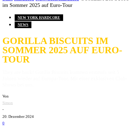
im Sommer 2025 auf Euro-Tour
NEW YORK HARDCORE
NEWS
GORILLA BISCUITS IM
SOMMER 2025 AUF EURO-
TOUR
They are back! Gorilla Biscuits kommen erstmals seit 5
Jahren wieder auf Europa-Tour. Mit einer exklusiven Club-
Shows bei uns.
Von
Simon
-
20. Dezember 2024
0