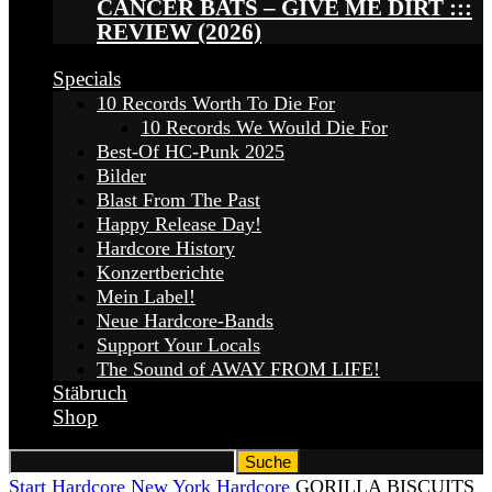
CANCER BATS – GIVE ME DIRT :::
REVIEW (2026)
Specials
10 Records Worth To Die For
10 Records We Would Die For
Best-Of HC-Punk 2025
Bilder
Blast From The Past
Happy Release Day!
Hardcore History
Konzertberichte
Mein Label!
Neue Hardcore-Bands
Support Your Locals
The Sound of AWAY FROM LIFE!
Stäbruch
Shop
Start
Hardcore
New York Hardcore
GORILLA BISCUITS