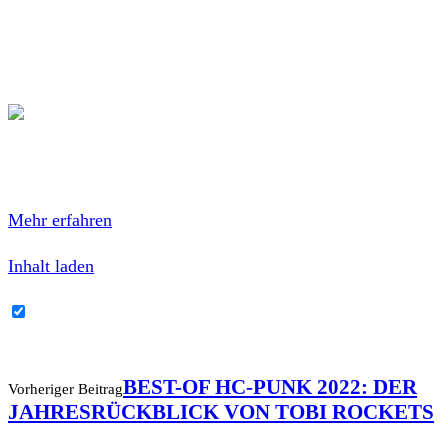
Start, die wir für euch wöchentlich aktuell halten. 40
Songs aus den neuesten Veröffentlichen und den neuesten
Singles!
Mit dem Laden des Inhalts akzeptierest du die
Datenschutzerklärung von Spotify.
Mehr erfahren
Inhalt laden
Spotify-Inhalte immer entsperren
BEST-OF HC-PUNK 2022: DER
Vorheriger Beitrag
JAHRESRÜCKBLICK VON TOBI ROCKETS