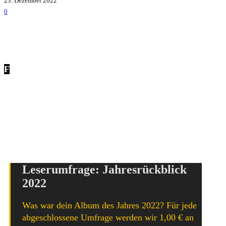
23. Dezember 2022
0
F
reitag –
der schönste Tag der Woche? Gut möglich! Zum
einen dürfte das für die meisten von euch bedeuten, dass
das Wochenende beginnt, zum anderen erscheinen am
Freitag neue Releases! Wir stellen euch hier im Beitrag die
Veröffentlichungen vor, die am 23. Dezember oder bereits
früher in der Woche erschienen sind.
Leserumfrage: Jahresrückblick
2022
Was war dein Album des Jahres 2022? Für jede
abgeschlossene Umfrage werden wir 1,00 € an