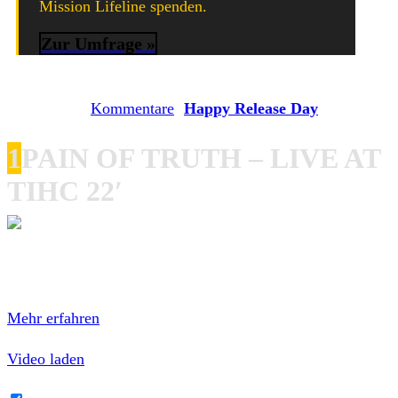
Mission Lifeline spenden.
Zur Umfrage »
Sollten wir Neuerscheinungen vergessen haben, freuen wir
uns auf eure
Kommentare
!
Happy Release Day
to…
1
PAIN OF TRUTH – LIVE AT
TIHC 22′
Mit dem Laden des Videos akzeptierst du die
Datenschutzerklärung von YouTube.
Mehr erfahren
Video laden