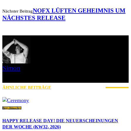
NOFX LÜFTEN GEHEIMNIS UM
Nächster Beitrag
NÄCHSTES RELEASE
Simon
» Thin Ice » Das Gelbe vom Oi! » Stäbruch Fest » Gimme Some
Action Shows
ÄHNLICHE BEITRÄGE
MEHR VOM AUTOR
Happy Release Day!
HAPPY RELEASE DAY! DIE NEUERSCHEINUNGEN
DER WOCHE (KW32, 2026)