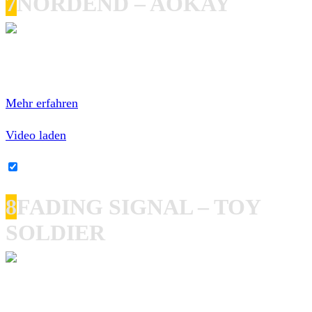
7
NORDEND – AOKAY
Mit dem Laden des Videos akzeptierst du die
Datenschutzerklärung von YouTube.
Mehr erfahren
Video laden
YouTube-Inhalte immer entsperren
8
FADING SIGNAL – TOY
SOLDIER
Mit dem Laden des Videos akzeptierst du die