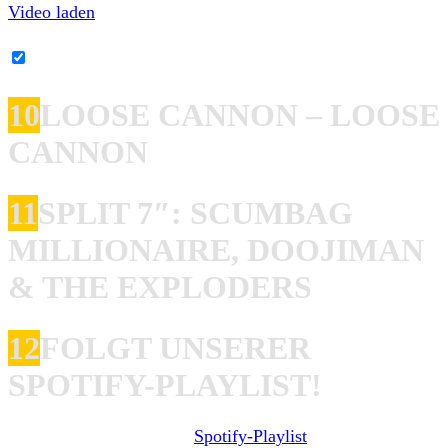
Video laden
YouTube-Inhalte immer entsperren
10
LOOSE CANNON – LOOSE
CANNON
11
SPLIT 7″: SCUMBAG
MILLIONAIRE, DOOJIMAN
& THE EXPLODERS
12
FOLGT UNSERER
SPOTIFY-PLAYLIST!
Wir haben nun auch eine
Spotify-Playlist
zur Rubrik am