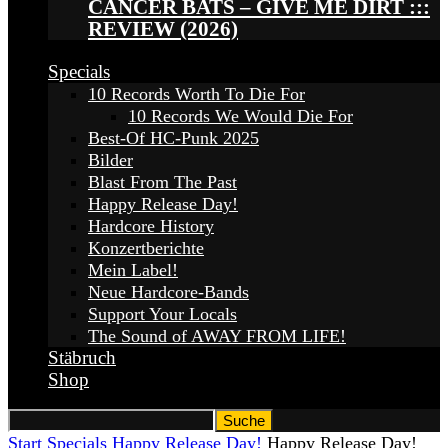
CANCER BATS – GIVE ME DIRT :::
REVIEW (2026)
Specials
10 Records Worth To Die For
10 Records We Would Die For
Best-Of HC-Punk 2025
Bilder
Blast From The Past
Happy Release Day!
Hardcore History
Konzertberichte
Mein Label!
Neue Hardcore-Bands
Support Your Locals
The Sound of AWAY FROM LIFE!
Stäbruch
Shop
Start
Specials
Happy Release Day!
Happy Release Day!