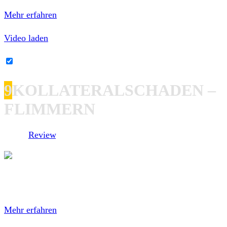
Datenschutzerklärung von YouTube.
Mehr erfahren
Video laden
YouTube-Inhalte immer entsperren
9
KOLLATERALSCHADEN –
FLIMMERN
Unser
Review
.
Mit dem Laden des Videos akzeptierst du die
Datenschutzerklärung von YouTube.
Mehr erfahren