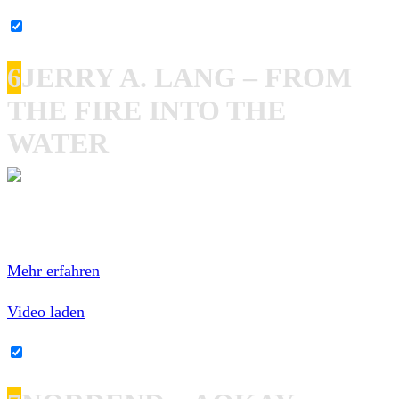
YouTube-Inhalte immer entsperren
6
JERRY A. LANG – FROM
THE FIRE INTO THE
WATER
Mit dem Laden des Videos akzeptierst du die
Datenschutzerklärung von YouTube.
Mehr erfahren
Video laden
YouTube-Inhalte immer entsperren