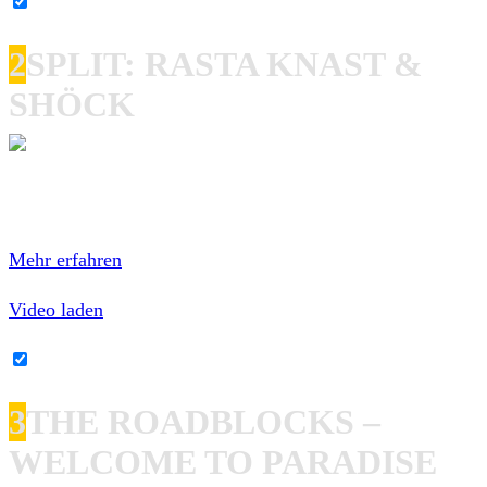
YouTube-Inhalte immer entsperren
2
SPLIT: RASTA KNAST &
SHÖCK
Mit dem Laden des Videos akzeptierst du die
Datenschutzerklärung von YouTube.
Mehr erfahren
Video laden
YouTube-Inhalte immer entsperren
3
THE ROADBLOCKS –
WELCOME TO PARADISE