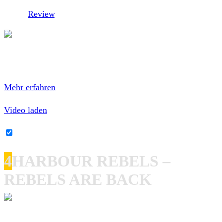
Unser
Review
.
Mit dem Laden des Videos akzeptierst du die
Datenschutzerklärung von YouTube.
Mehr erfahren
Video laden
YouTube-Inhalte immer entsperren
4
HARBOUR REBELS –
REBELS ARE BACK