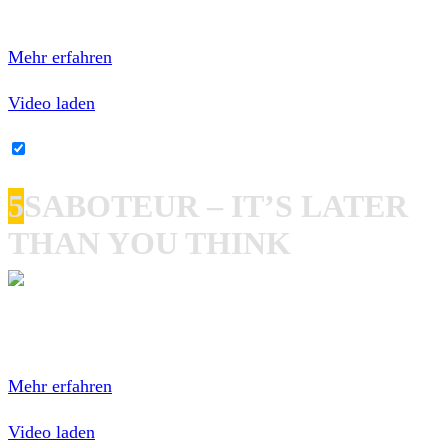
Mit dem Laden des Videos akzeptierst du die
Datenschutzerklärung von YouTube.
Mehr erfahren
Video laden
YouTube-Inhalte immer entsperren
5
SABOTEUR – IT’S LATER
THAN YOU THINK
Mit dem Laden des Videos akzeptierst du die
Datenschutzerklärung von YouTube.
Mehr erfahren
Video laden