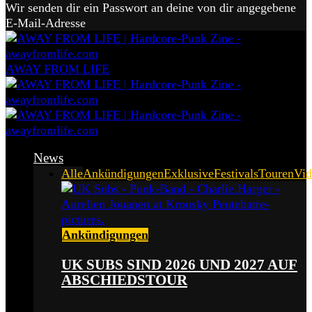
Wir senden dir ein Passwort an deine von dir angegebene
E-Mail-Adresse
AWAY FROM LIFE
News
Alle
Ankündigungen
Exklusive
Festivals
Touren
Vid
Ankündigungen
UK SUBS SIND 2026 UND 2027 AUF
ABSCHIEDSTOUR