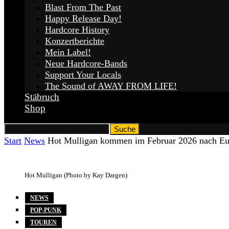
Blast From The Past
Happy Release Day!
Hardcore History
Konzertberichte
Mein Label!
Neue Hardcore-Bands
Support Your Locals
The Sound of AWAY FROM LIFE!
Stäbruch
Shop
Start
News
Hot Mulligan kommen im Februar 2026 nach Eu
Hot Mulligan (Photo by Kay Dargen)
NEWS
POP-PUNK
TOUREN