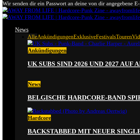
Wir senden dir ein Passwort an deine von dir angegebene E
News
Alle
Ankündigungen
Exklusive
Festivals
Touren
Vid
Ankündigungen
UK SUBS SIND 2026 UND 2027 AUF
News
BELGISCHE HARDCORE-BAND SPI
Hardcore
BACKSTABBED MIT NEUER SINGLE