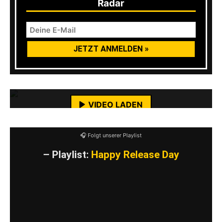
Radar
Mit dem Laden des Videos akzeptierst du die
Datenschutzerklärung von YouTube.
Mehr erfahren
VIDEO LADEN
YouTube-Inhalte immer entsperren
🎧 Folgt unserer Playlist
– Playlist:
Happy Release Day