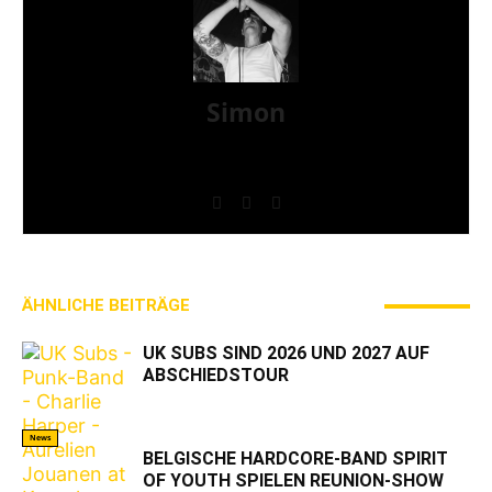
Simon
» Thin Ice » Das Gelbe vom Oi! » Stäbruch Fest »
Gimme Some Action Shows
ÄHNLICHE BEITRÄGE
MEHR VOM AUTOR
UK SUBS SIND 2026 UND 2027 AUF
ABSCHIEDSTOUR
News
BELGISCHE HARDCORE-BAND SPIRIT
OF YOUTH SPIELEN REUNION-SHOW