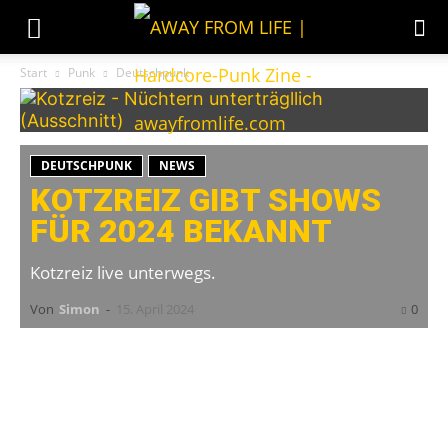
Start
Punk
Deutschpunk
DEUTSCHPUNK
NEWS
KOTZREIZ GIBT SHOWS
FÜR 2024 BEKANNT
Kotzreiz live unterwegs.
Von
Simon
-
15. April 2024
0
Kotzreiz
hat Shows für das Jahr