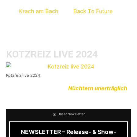
bekanntgegeben, bei den neben Open-Airs wie
dem
Krach am Bach
oder
Back To Future
auch
Club-Shows anstehen.
Hier der Tour-Flyer:
KOTZREIZ LIVE 2024
Kotzreiz live 2024
Kotzreiz legte 2020 mit
Nüchtern unerträglich
ihr erstes Album seit acht Jahren vor.
✉️ Unser Newsletter
NEWSLETTER – Release- & Show-