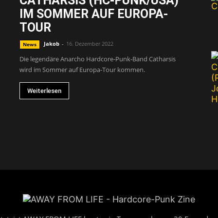
CATHARSIS (HC-PUNK/USA)
IM SOMMER AUF EUROPA-
FROM
TOUR
Jakob
-
16. Dezember 2022
News
Die legendäre Anarcho Hardcore-Punk-Band Catharsis
wird im Sommer auf Europa-Tour kommen.
LIFE
Weiterlesen