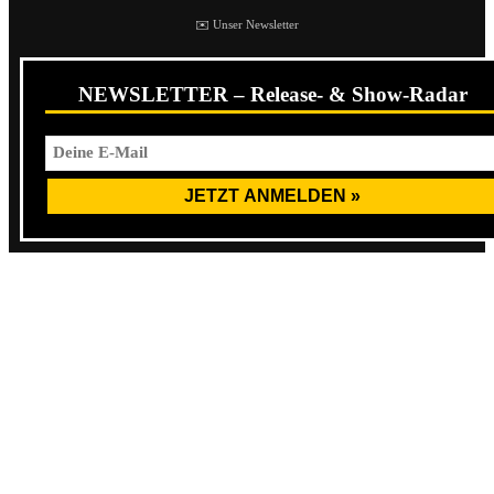
✉️ Unser Newsletter
NEWSLETTER – Release- & Show-Radar
Nov 3rd Berlin – cassiopeia Berlin
Nov 4th Siegen – Vortex Surfer Musikclub
Nov 5th Krefeld – Magnapop Krefeld
Nov 6th Leuven – Rock Café Leuven
Nov 8th Stuttgart – Juha West
Nov 9th Hamburg – Logo Hamburg
Nov 11th Vejle – Bygningen – Vejle