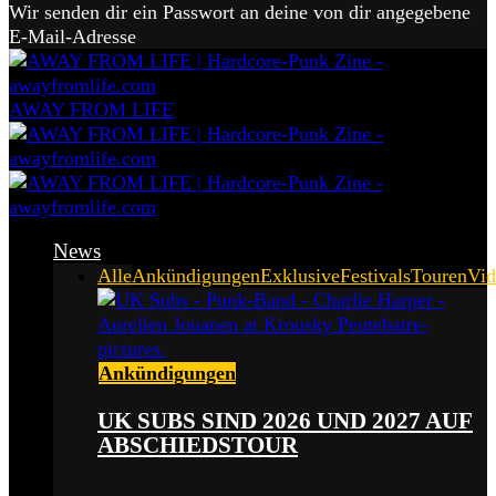
Wir senden dir ein Passwort an deine von dir angegebene
E-Mail-Adresse
AWAY FROM LIFE
News
Alle
Ankündigungen
Exklusive
Festivals
Touren
Vid
Ankündigungen
UK SUBS SIND 2026 UND 2027 AUF
ABSCHIEDSTOUR