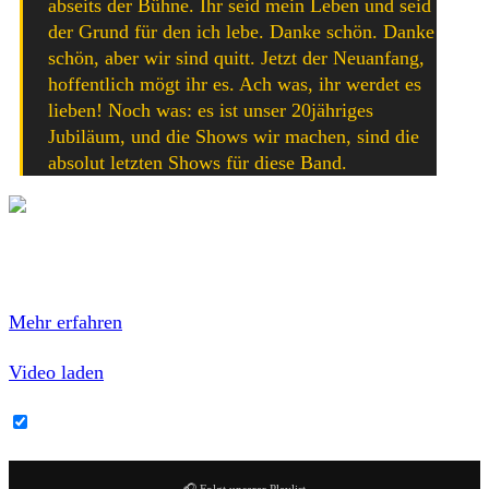
abseits der Bühne. Ihr seid mein Leben und seid
der Grund für den ich lebe. Danke schön. Danke
schön, aber wir sind quitt. Jetzt der Neuanfang,
hoffentlich mögt ihr es. Ach was, ihr werdet es
lieben! Noch was: es ist unser 20jähriges
Jubiläum, und die Shows wir machen, sind die
absolut letzten Shows für diese Band.
Mit dem Laden des Videos akzeptierst du die
Datenschutzerklärung von YouTube.
Mehr erfahren
Video laden
YouTube-Inhalte immer entsperren
🎧 Folgt unserer Playlist