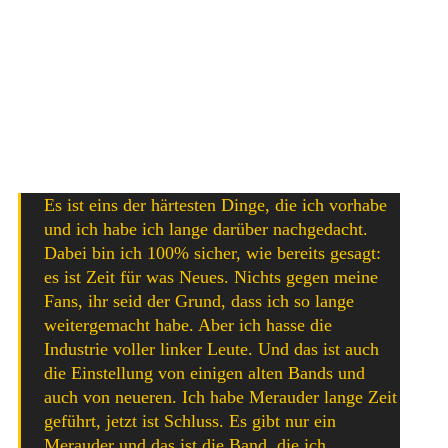
Nov 12th Eindhoven – Dynamo Eindhoven
Nov 15th Prague – Klub 007 Strahov
Nov 16th Vienna – Chelsea
Nov 18th Milano – Legend Club Milano
Nov 19th Paris – Babas Fest
Nov 20th Rotterdam – Baroeg Rotterdam
Es ist eins der härtesten Dinge, die ich vorhabe
und ich habe ich lange darüber nachgedacht.
Dabei bin ich 100% sicher, wie bereits gesagt:
es ist Zeit für was Neues. Nichts gegen meine
Fans, ihr seid der Grund, dass ich so lange
weitergemacht habe. Aber ich hasse die
Industrie voller linker Leute. Und das ist auch
die Einstellung von einigen alten Bands und
auch von neueren. Ich habe Merauder lange Zeit
geführt, jetzt ist Schluss. Es gibt nur ein
Merauder und das ist die Band, die ich