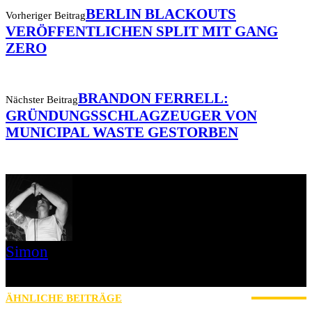
BERLIN BLACKOUTS
Vorheriger Beitrag
VERÖFFENTLICHEN SPLIT MIT GANG
ZERO
BRANDON FERRELL:
Nächster Beitrag
GRÜNDUNGSSCHLAGZEUGER VON
MUNICIPAL WASTE GESTORBEN
Simon
» Thin Ice » Das Gelbe vom Oi! » Stäbruch Fest » Gimme Some
Action Shows
ÄHNLICHE BEITRÄGE
MEHR VOM AUTOR