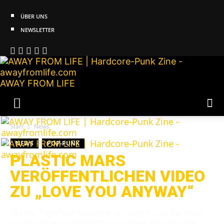
ÜBER UNS
NEWSLETTER
AWAY FROM LIFE
Start
News
NEWS
POP-PUNK
PLASTIC MARS
VERÖFFENTLICHEN VIDEO
ZU „LOVE YOU ANYWAY“
Mit der Pop-Punk-Nummer erscheint nun die letzte
Single vor der Veröffentlichung ihrer EP "Not Like