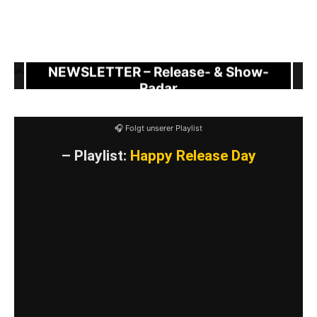
Anyway
ist eine klare Pop-Punk-Nummer.
✉️ Unser Newsletter
Abwechslungsreichtum ist garantiert.
NEWSLETTER – Release- & Show-
Radar
🎧 Folgt unserer Playlist
– Playlist:
Happy Release Day
YouTube-Inhalte immer entsperren