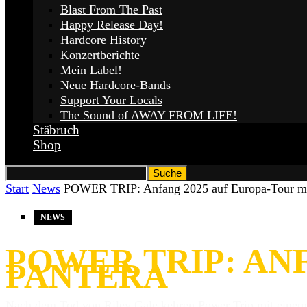
Blast From The Past
Happy Release Day!
Hardcore History
Konzertberichte
Mein Label!
Neue Hardcore-Bands
Support Your Locals
The Sound of AWAY FROM LIFE!
Stäbruch
Shop
Start
News
POWER TRIP: Anfang 2025 auf Europa-Tour mi
NEWS
POWER TRIP: AN
PANTERA
Nach dem Tod von Riley Gale kehren Power Trip mit einem 