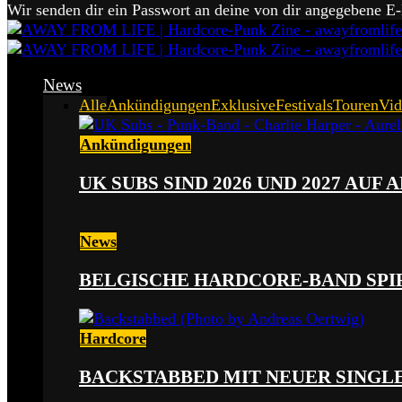
Wir senden dir ein Passwort an deine von dir angegebene E
News
Alle
Ankündigungen
Exklusive
Festivals
Touren
Vid
Ankündigungen
UK SUBS SIND 2026 UND 2027 AUF
News
BELGISCHE HARDCORE-BAND SPI
Hardcore
BACKSTABBED MIT NEUER SINGLE