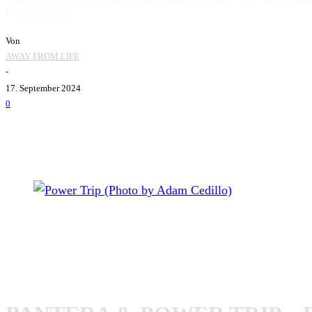
Deutschland.
Von
AWAY FROM LIFE
-
17. September 2024
0
Power Trip (Photo by Adam Cedillo)
Power Trip
haben angekündigt, dass sie Anfang 2025 als S
25. Februar 2025 in London. Mit Hamburg, Berlin und Düsse