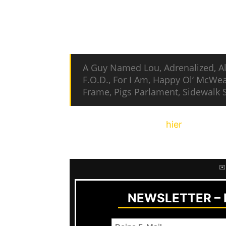
Bereits zuvor wurden Bands wie Vene
pünktlich zum Vorverkaufsstart verk
A Guy Named Lou, Adrenalized, Alo
F.O.D., For I Am, Happy Ol‘ McWe
Frame, Pigs Parlament, Sidewalk S
Tickets sind ab sofort
hier
erhältlich
letzten 5 Bands bekanntgegeben we
✉️
NEWSLETTER – R