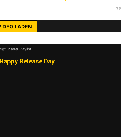
rst du die Datenschutzerklärung von YouTube.
ehr erfahren
VIDEO LADEN
nhalte immer entsperren
olgt unserer Playlist
Happy Release Day