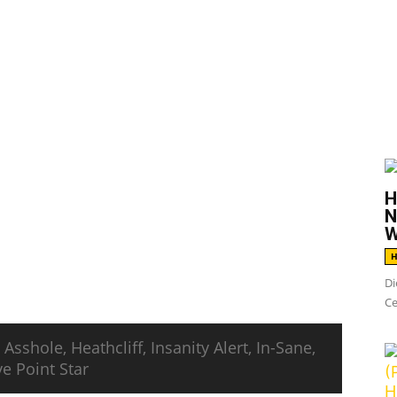
G
s
Punk Rock Camp
als Ersatz für das
Punk
H
sstätte, im slowenischen Tolmin,
N
dem vor einigen Tagen die ersten 16 Bands
W
 gibt es nun neun weitere Neuzugänge für das
H
:
Di
Ce
sshole, Heathcliff, Insanity Alert, In-Sane,
ve Point Star