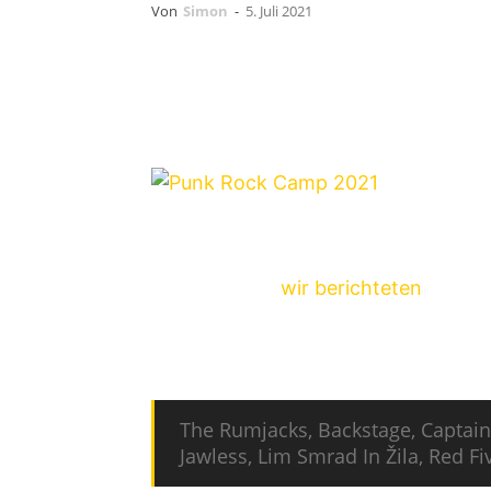
Von
Simon
-
5. Juli 2021
Vom 12. bis 15. August 2021 wird da
Rock Holiday
an gleicher Austragung
ausgetragen (
wir berichteten
). Nach
für das Open-Air verkündet wurden,
Punk Rock Camp. Neu mit dabei sind
The Rumjacks, Backstage, Captain A
Jawless, Lim Smrad In Žila, Red Fi