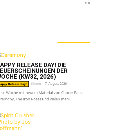
0
ERADE ANGESAGT
APPY RELEASE DAY! DIE
EUERSCHEINUNGEN DER
OCHE (KW32, 2026)
Simon
-
7. August 2026
appy Release Day!
ese Woche mit neuem Material von Cancer Bats,
remony, The Iron Roses und vielen mehr.