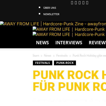
ÜBER UNS
NEWSLETTER
NEWS
INTERVIEWS
REVIEW
Start
News
Festivals
Punk Rock Holiday gibt 
FESTIVALS
PUNK-ROCK
PUNK ROCK 
FÜR PUNK R
Es stehen für das Open-Air somit 25 von in