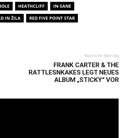
HOLE
HEATHCLIFF
IN-SANE
D IN ŽILA
RED FIVE POINT STAR
Nächster Beitrag
FRANK CARTER & THE
RATTLESNKAKES LEGT NEUES
ALBUM „STICKY“ VOR
vom Oi! » Stäbruch Fest » Gimme Some Action