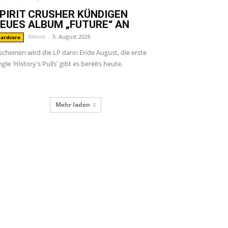
PIRIT CRUSHER KÜNDIGEN
EUES ALBUM „FUTURE“ AN
Simon
-
5. August 2026
ardcore
scheinen wird die LP dann Ende August, die erste
ngle 'History's Pulls' gibt es bereits heute.
Mehr laden