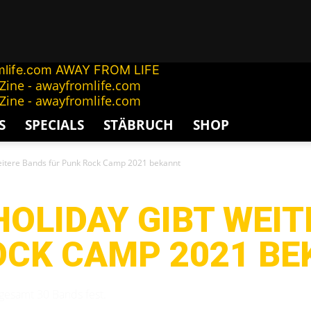
AWAY FROM LIFE
S
SPECIALS
STÄBRUCH
SHOP
weitere Bands für Punk Rock Camp 2021 bekannt
HOLIDAY GIBT WEI
OCK CAMP 2021 B
sgesamt 30 Bands fest.