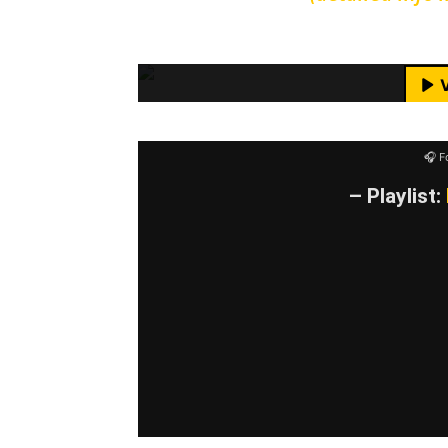
Mit dem Laden des Videos akzeptie
M
YouTube-I
🎧 F
– Playlist: