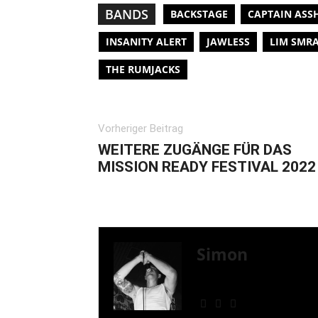
BANDS
BACKSTAGE
CAPTAIN ASS
INSANITY ALERT
JAWLESS
LIM SMRA
THE RUMJACKS
Vorheriger Beitrag
WEITERE ZUGÄNGE FÜR DAS
MISSION READY FESTIVAL 2022
Simon
» Thin Ice » Das Gelbe 
Shows