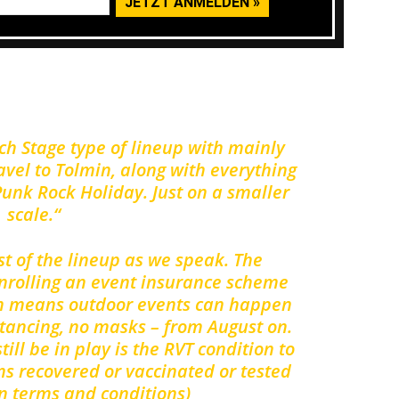
 Rock Camp:
ach Stage type of lineup with mainly
vel to Tolmin, along with everything
Punk Rock Holiday. Just on a smaller
scale.“
st of the lineup as we speak. The
nrolling an event insurance scheme
ch means outdoor events can happen
stancing, no masks – from August on.
ill be in play is the RVT condition to
ns recovered or vaccinated or tested
in terms and conditions)