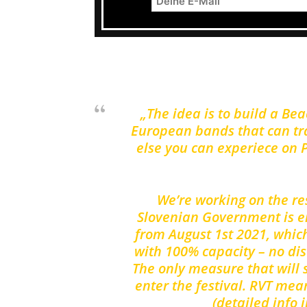
Die Veranstalter zur Idee zum Punk
„The idea is to build a Be
European bands that can tra
else you can experiece on 
We’re working on the re
Slovenian Government is e
from August 1st 2021, whi
with 100% capacity – no di
The only measure that will st
enter the festival. RVT mea
(detailed info 