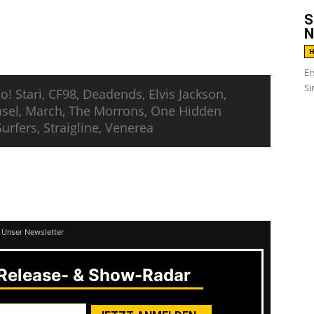
S
rea, Straigline und Sidewalks Surfers
N
ündet. Hie die erste Bandwelle:
H
Er
Si
! Stari, CF98, Deadends, Elvis Jackson,
asel, March, The Morrons, One Hidden
urfers, Straigline, Venerea
. In den nächsten Tagen sollen dann auch die
rden.
 Unser Newsletter
elease- & Show-Radar