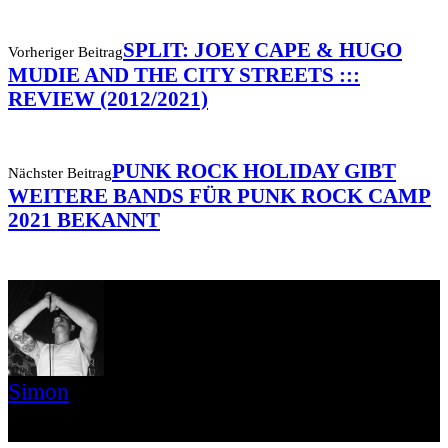
SPLIT: JOEY CAPE & HUGO
Vorheriger Beitrag
MUDIE AND THE CITY STREETS :::
REVIEW (2012/2021)
PUNK ROCK HOLIDAY GIBT
Nächster Beitrag
WEITERE BANDS FÜR PUNK ROCK CAMP
2021 BEKANNT
Simon
» Thin Ice » Das Gelbe vom Oi! » Stäbruch Fest » Gimme Some
Action Shows