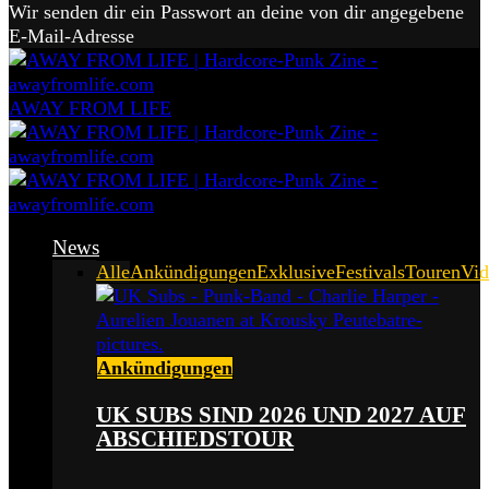
Wir senden dir ein Passwort an deine von dir angegebene
E-Mail-Adresse
AWAY FROM LIFE
News
Alle
Ankündigungen
Exklusive
Festivals
Touren
Vid
Ankündigungen
UK SUBS SIND 2026 UND 2027 AUF
ABSCHIEDSTOUR