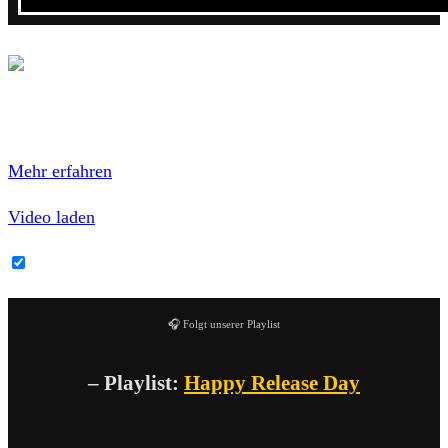
Mit dem Laden des Videos akzeptierst du die
Datenschutzerklärung von YouTube.
Mehr erfahren
Video laden
YouTube-Inhalte immer entsperren
🎧 Folgt unserer Playlist
– Playlist:
Happy Release Day