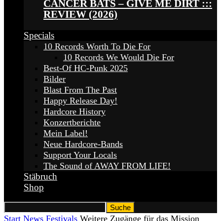
CANCER BATS – GIVE ME DIRT :::
REVIEW (2026)
Specials
10 Records Worth To Die For
10 Records We Would Die For
Best-Of HC-Punk 2025
Bilder
Blast From The Past
Happy Release Day!
Hardcore History
Konzertberichte
Mein Label!
Neue Hardcore-Bands
Support Your Locals
The Sound of AWAY FROM LIFE!
Stäbruch
Shop
Start
News
Festivals
Weitere Zugänge für das Mission