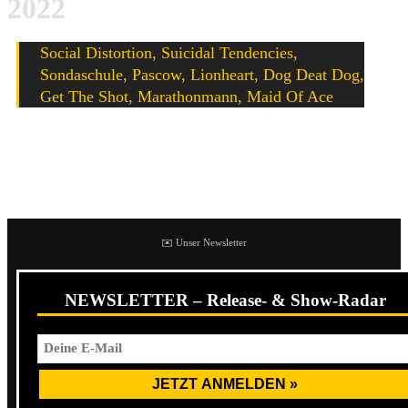
2022
Social Distortion, Suicidal Tendencies,
Sondaschule, Pascow, Lionheart, Dog Deat Dog,
Get The Shot, Marathonmann, Maid Of Ace
Weitere Acts sowie weitere Überraschungen folgen dann in
den nächsten Woche. Stattfinden wird das Open-Air dann
am 02. Juli 2022 am Flugplatz Giebelstadt bei Würzburg.
✉️ Unser Newsletter
NEWSLETTER – Release- & Show-Radar