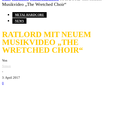
Musikvideo „The Wretched Choir“
METAL HARDCORE
NEWS
RATLORD MIT NEUEM
MUSIKVIDEO „THE
WRETCHED CHOIR“
Von
Simon
-
3. April 2017
0
Die Metal-Hardcore Band
Ratlord
hat ein neues Video zu