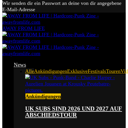
Wir senden dir ein Passwort an deine von dir angegebene
E-Mail-Adresse
AWAY FROM LIFE
News
Alle
Ankündigungen
Exklusive
Festivals
Touren
Vid
Ankündigungen
UK SUBS SIND 2026 UND 2027 AUF
ABSCHIEDSTOUR