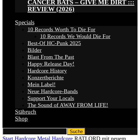
CANCER BATS – GIVE ME DIRT :::
REVIEW (2026)
Specials
10 Records Worth To Die For
10 Records We Would Die For
Best-Of HC-Punk 2025
Bilder
Blast From The Past
Happy Release Day!
Hardcore History
Konzertberichte
Mein Label!
Neue Hardcore-Bands
Support Your Locals
The Sound of AWAY FROM LIFE!
Stäbruch
Shop
Start
Hardcore
Metal Hardcore
RATLORD mit neuem