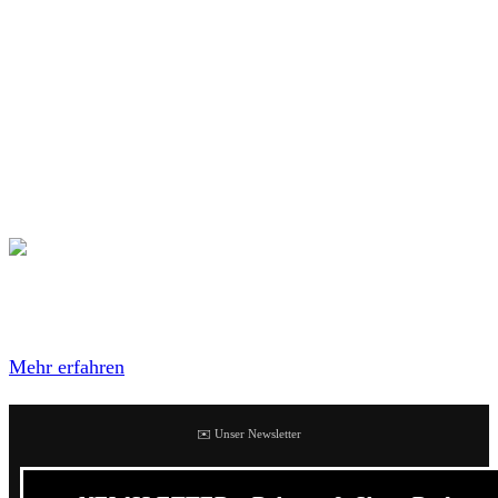
den Song
The Wretched Choir
veröffentlicht. Der Song
stammt von ihrer selbstbetitelten Debüt-EP, die im
Frühling auf Injustice Records erscheinen wird.
Ratlord aus Düsseldorf gründete sich 2016 und setzt sich
unter anderem aus Mitgliedern von
Gonte To Waste
und
Dull Eyes
zusammen.
Mit dem Laden des Videos akzeptierst du die
Datenschutzerklärung von YouTube.
Mehr erfahren
✉️ Unser Newsletter