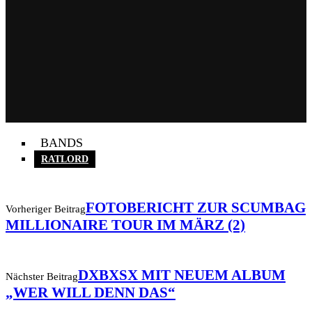
BANDS
RATLORD
FOTOBERICHT ZUR SCUMBAG
Vorheriger Beitrag
MILLIONAIRE TOUR IM MÄRZ (2)
DXBXSX MIT NEUEM ALBUM
Nächster Beitrag
„WER WILL DENN DAS“