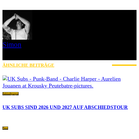
Simon
» Thin Ice » Das Gelbe vom Oi! » Stäbruch Fest » Gimme Some
Action Shows
ÄHNLICHE BEITRÄGE
MEHR VOM AUTOR
Ankündigungen
UK SUBS SIND 2026 UND 2027 AUF ABSCHIEDSTOUR
News