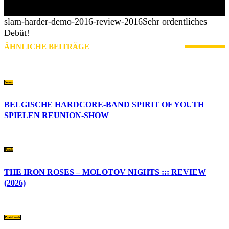
» Thin Ice » Das Gelbe vom Oi! » Stäbruch Fest » Gimme Some
Action Shows
slam-harder-demo-2016-review-2016
Sehr ordentliches
Debüt!
ÄHNLICHE BEITRÄGE
MEHR VOM AUTOR
News
BELGISCHE HARDCORE-BAND SPIRIT OF YOUTH
SPIELEN REUNION-SHOW
Punk
THE IRON ROSES – MOLOTOV NIGHTS ::: REVIEW
(2026)
Post-Punk