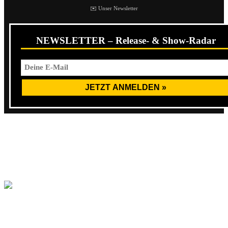
✉️ Unser Newsletter
NEWSLETTER – Release- & Show-Radar
Anspieltipp
:
At Daggers Drawn
und
Headmasters
. Die
Demo kann kostenlos auf der Bandcamp Seite der Band
heruntergeladen und gestreamt werden:
Mit dem Laden des Inhalts akzeptierest du die
Datenschutzerklärung von Bandcamp.