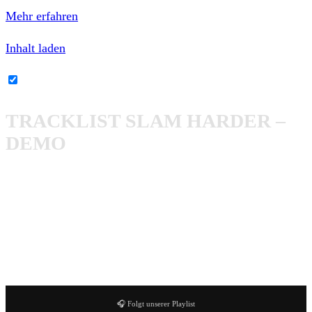
Mehr erfahren
Inhalt laden
Bandcamp-Inhalte immer entsperren
TRACKLIST SLAM HARDER –
DEMO
1. Marching on 01:58
2. Headmasters 02:33
3. At daggers drawn 01:34
4. Undeniable 02:07
5. Caught in the mold 00:39
🎧 Folgt unserer Playlist