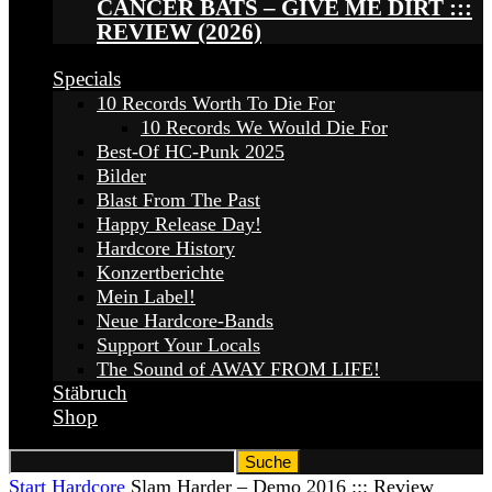
CANCER BATS – GIVE ME DIRT :::
REVIEW (2026)
Specials
10 Records Worth To Die For
10 Records We Would Die For
Best-Of HC-Punk 2025
Bilder
Blast From The Past
Happy Release Day!
Hardcore History
Konzertberichte
Mein Label!
Neue Hardcore-Bands
Support Your Locals
The Sound of AWAY FROM LIFE!
Stäbruch
Shop
Start
Hardcore
Slam Harder – Demo 2016 ::: Review