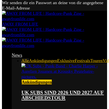
Wir senden dir ein Passwort an deine von dir angegebene
E-Mail-Adresse
AWAY FROM LIFE
News
Alle
Ankündigungen
Exklusive
Festivals
Touren
Vid
Ankündigungen
UK SUBS SIND 2026 UND 2027 AUF
ABSCHIEDSTOUR