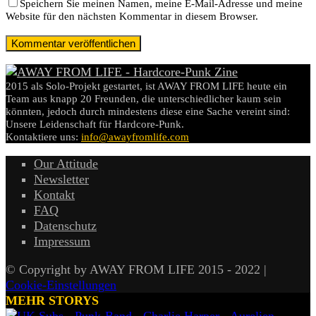
Speichern Sie meinen Namen, meine E-Mail-Adresse und meine
Website für den nächsten Kommentar in diesem Browser.
2015 als Solo-Projekt gestartet, ist AWAY FROM LIFE heute ein
Team aus knapp 20 Freunden, die unterschiedlicher kaum sein
könnten, jedoch durch mindestens diese eine Sache vereint sind:
Unsere Leidenschaft für Hardcore-Punk.
Kontaktiere uns:
info@awayfromlife.com
Our Attitude
Newsletter
Kontakt
FAQ
Datenschutz
Impressum
© Copyright by AWAY FROM LIFE 2015 - 2022 |
Cookie-Einstellungen
MEHR STORYS