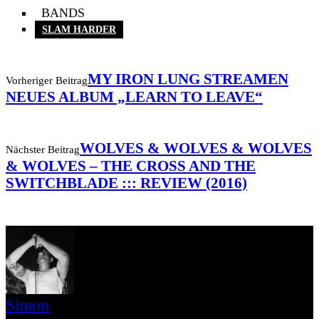
BANDS
SLAM HARDER
MY IRON LUNG STREAMEN
Vorheriger Beitrag
NEUES ALBUM „LEARN TO LEAVE“
WOLVES & WOLVES & WOLVES
Nächster Beitrag
& WOLVES – THE CROSS AND THE
SWITCHBLADE ::: REVIEW (2016)
Simon