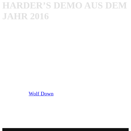
HARDER’S DEMO AUS DEM
JAHR 2016
Geboten gibt es auf dieser fünf straighte Hardcore Brecher,
die ordentlich Dampf haben. Dass die Jungs schon davor
in diversen Bands wie beispielsweise Dressed In Pain, Full
Clip oder End Is Forever unterwegs waren, merkt man
Slam Harder zu jeder Zeit des Demos an.
Dabei spielt die Band einen Mix aus klassischen
Oldschool-Hardcore ala
Madball
und neueren Bands wie
Expire
oder
Wolf Down
. Die Produktion ist für ein Demo
genau richtig. Es knallt und scheppert ordentlich! Einzig
ein wenig enttäuschend ist das doch sehr schlichte
Artwork.