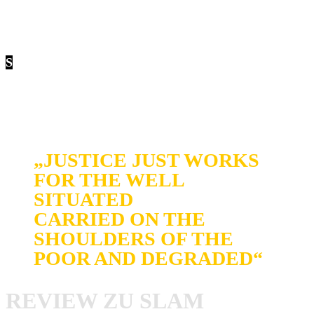
S
lam Harder
ist eine im November 2015 frischgegründete
Hardcore Band aus Hannover, die Anfang April 2016 ihr
Demo mit insgesamt fünf Songs auf Bandcamp
veröffentlichte.
„JUSTICE JUST WORKS
FOR THE WELL
SITUATED
CARRIED ON THE
SHOULDERS OF THE
POOR AND DEGRADED“
REVIEW ZU SLAM