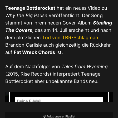
Teenage Bottlerocket
hat ein neues Video zu
Why the Big Pause
veröffentlicht. Der Song
stammt von ihrem neuen Cover-Album
Stealing
The Covers
, das am 14. Juli erscheint und nach
dem plötzlichen
Tod von TBR-Schlagman
Mit dem Laden des Videos akzeptierst du die
Brandon Carlisle auch gleichzeitig die Rückkehr
Datenschutzerklärung von YouTube.
auf
Fat Wreck Chords
ist.
Mehr erfahren
✉️ Unser Newsletter
Auf dem Nachfolger von
Tales from Wyoming
(2015, Rise Records) interpretiert Teenage
NEWSLETTER – Release- & Show-
Bottlerocket eher unbekannte Bands neu.
Radar
🎧 Folgt unserer Playlist