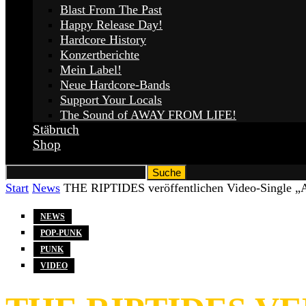
Blast From The Past
Happy Release Day!
Hardcore History
Konzertberichte
Mein Label!
Neue Hardcore-Bands
Support Your Locals
The Sound of AWAY FROM LIFE!
Stäbruch
Shop
Start
News
THE RIPTIDES veröffentlichen Video-Single „A
NEWS
POP-PUNK
PUNK
VIDEO