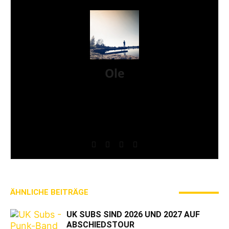
Ole
Mein Name ist Ole, Jahrgang 1979 und ich komme
aus der Nähe von Schweinfurt. Ich bin seit 2017 bei
AWAY FROM LIFE und zuständig für News,
Reviews, Interviews, Konzertberichte und betreue
außerdem unseren Instagram-Account mit.
ÄHNLICHE BEITRÄGE
MEHR VOM AUTOR
UK SUBS SIND 2026 UND 2027 AUF
ABSCHIEDSTOUR