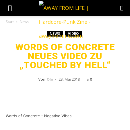
Start
News
NEWS
VIDEO
WORDS OF CONCRETE
NEUES VIDEO ZU
„TOUCHED BY HELL“
Von
Ole
-
23. Mai 2018
0
Words of Concrete - Negative Vibes
Die Dresdener Hardcore/ Beatdown Band