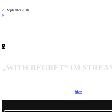
-
20. September 2016
0
A
m 16. September erschien das dritte und bedauerlicherw
gbekannt, dass sie sich im Frührjahr 2017 auflösen werden.
„WITH REGRET“ IM STREA
Das neue Album erscheint unter den Titel
With Regret
und w
Unser Review zu
With Regret
könnt ihr
hier
nachlesen. Wir k