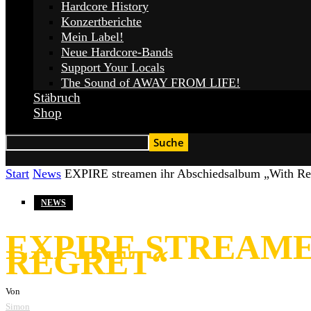
Hardcore History
Konzertberichte
Mein Label!
Neue Hardcore-Bands
Support Your Locals
The Sound of AWAY FROM LIFE!
Stäbruch
Shop
Start
News
EXPIRE streamen ihr Abschiedsalbum „With Re
NEWS
EXPIRE STREAME
REGRET“
Von
Simon