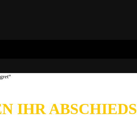
gret“
N IHR ABSCHIED