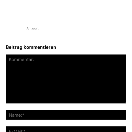
Bandbestehen. Mit Best From The Past
veröffentlichte die Oi!-Band 2016 ihr
bisher letztes Album, bei dem es sich
um eine Best-Of-Platte […]
Antwort
Beitrag kommentieren