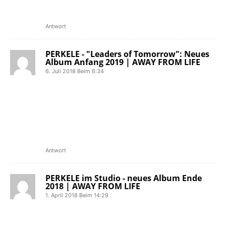
ihr bisher letztes Album, bei dem es
sich um eine Best-Of-Platte […]
Antwort
PERKELE - "Leaders of Tomorrow": Neues
Album Anfang 2019 | AWAY FROM LIFE
6. Juli 2018 Beim 6:34
[…] gründete sich 1993 in Göteborg
und feiert 2018 ihr 25-jähriges
Bandbestehen. Mit Best From The
Past veröffentlichte die Oi!-Band 2016
ihr bisher letztes Album, bei dem es
sich um eine Best-Of-Platte […]
Antwort
PERKELE im Studio - neues Album Ende
2018 | AWAY FROM LIFE
1. April 2018 Beim 14:29
[…] gründete sich 1993 in Göteborg
und feiert 2018 somit ihr 25-jähriges