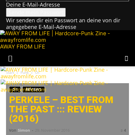
Deine E-Mail-Adresse
Wir senden dir ein Passwort an deine von dir
angegebene E-Mail-Adresse
AWAY FROM LIFE
Start
Punk
Oi!
OI!
REVIEWS
PERKELE – BEST FROM
THE PAST ::: REVIEW
(2016)
Von
Simon
-
29. November 2016
4