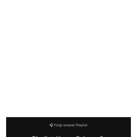
8. Working class
9. Moments
10. Smash it
11. My home
12. When you’re dead
13. No Shame
14. Cowards
15. Stories from the past
16. Längtan
17. Yellow & Blue
18. En underbar dag
19. Forever
20. Heart full of pride
🎧 Folgt unserer Playlist