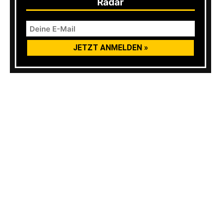
Radar
Schöne Zusammenstellung, die für jede(n), der
die Band bisher noch nicht kannte, der perfekte
Einstieg ist. Für Perkele Fans ist „Best From The
Past“ sowieso Pflicht! Beim durchhören wird
einem erst bewusst, wie viele gute Songs
Perkele eigentlich haben.
Das Best-Of Album ist als CD und Doppel-Vinyl
auf Bandworm Records erschienen.