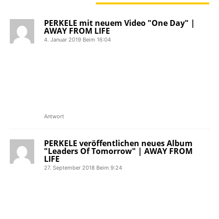
4 KOMMENTARE
PERKELE mit neuem Video "One Day" |
AWAY FROM LIFE
4. Januar 2019 Beim 16:04
[…] gründete sich 1993 in Göteborg
und feiert 2018 ihr 25-jähriges
Bandbestehen. Mit Best From The
Past veröffentlichte die Oi!-Band 2016
ihr bisher letztes Album, bei dem es
sich um eine Best-Of-Platte […]
Antwort
PERKELE veröffentlichen neues Album
"Leaders Of Tomorrow" | AWAY FROM
LIFE
27. September 2018 Beim 9:24
[…] gründete sich 1993 in Göteborg
und feiert 2018 ihr 25-jähriges
Bandbestehen. Mit Best From The
Past veröffentlichte die Oi!-Band 2016