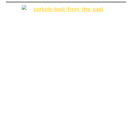
Band:
Perkele
Titel:
Best From The Path
Format:
Album (CD, Vinyl)
Label:
Spirit of the Streets
Datum:
2016
Tracklist:
1. A way out
2. Me
3. Det var då
4. 1621
5. Hang em high
6. Believe
7. Göteborg