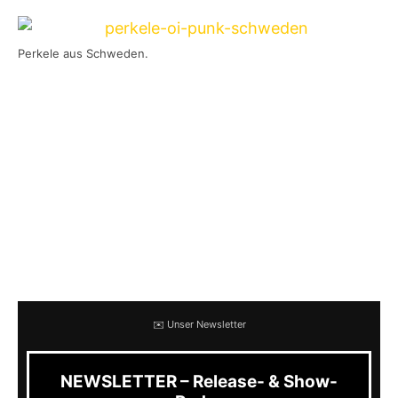
Perkele aus Schweden.
Natürliche dürfen dabei Hits wie „
Heart Full Of
Pride
„, „
Yellow And Blue
“ oder „
No Shame
“
nicht fehlen. Ich persönlich vermisste die
beiden Songs „Voice Of Anger“ und „Weekend“.
Den ein oder anderen Song hätte Perkele
vielleicht noch mit aufnehmen können, so dass
es am Ende keine 20 sondern vielleicht 30
Songs wären!
✉️ Unser Newsletter
NEWSLETTER – Release- & Show-