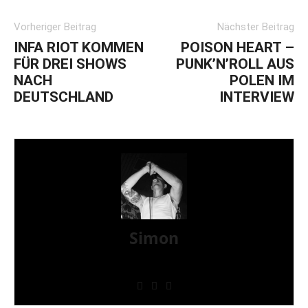
Vorheriger Beitrag
Nächster Beitrag
INFA RIOT KOMMEN
POISON HEART –
FÜR DREI SHOWS
PUNK’N’ROLL AUS
NACH
POLEN IM
DEUTSCHLAND
INTERVIEW
Simon
» Thin Ice » Das Gelbe vom Oi! » Stäbruch Fest »
Gimme Some Action Shows